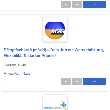
★
➦
➜
Pflegefachkraft (m/w/d) – Dein Job mit Wertschätzung,
Flexibilität & starker Prämie!
Overath, 51491
Firma:
Vivat Haus I
★
➦
➜