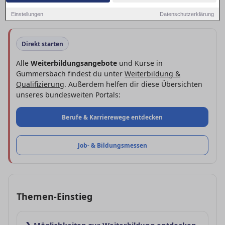
bekommst du eine klare Schritt-für-Schritt-Hilfe für deine
Weiterbildung und findest lokale wie überregionale Anbieter.
Einstellungen
Datenschutzerklärung
Direkt starten
Alle
Weiterbildungsangebote
und Kurse in
Gummersbach findest du unter
Weiterbildung &
Qualifizierung
. Außerdem helfen dir diese Übersichten
unseres bundesweiten Portals:
Berufe & Karrierewege entdecken
Job- & Bildungs­messen
Themen-Einstieg
❯ Möglichkeiten zur Weiterbildung entdecken