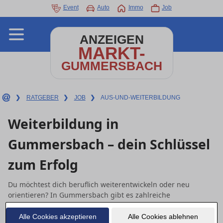
Event
Auto
Immo
Job
ANZEIGEN
MARKT-
GUMMERSBACH
❯
RATGEBER
❯
JOB
❯
AUS-UND-WEITERBILDUNG
Weiterbildung in
Gummersbach – dein Schlüssel
zum Erfolg
Du möchtest dich beruflich weiterentwickeln oder neu
orientieren? In Gummersbach gibt es zahlreiche
Möglichkeiten – von Umschulungen über Qualifizierungen
bis hin zu Sprachkursen und Fernstudienangeboten. Hier
Alle Cookies akzeptieren
Alle Cookies ablehnen