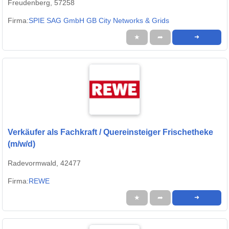
Freudenberg, 57258
Firma:
SPIE SAG GmbH GB City Networks & Grids
★
➦
➜
Verkäufer als Fachkraft / Quereinsteiger Frischetheke
(m/w/d)
Radevormwald, 42477
Firma:
REWE
★
➦
➜