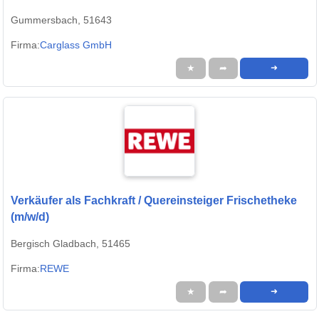
Gummersbach, 51643
Firma:
Carglass GmbH
★
➦
➜
Verkäufer als Fachkraft / Quereinsteiger Frischetheke
(m/w/d)
Bergisch Gladbach, 51465
Firma:
REWE
★
➦
➜