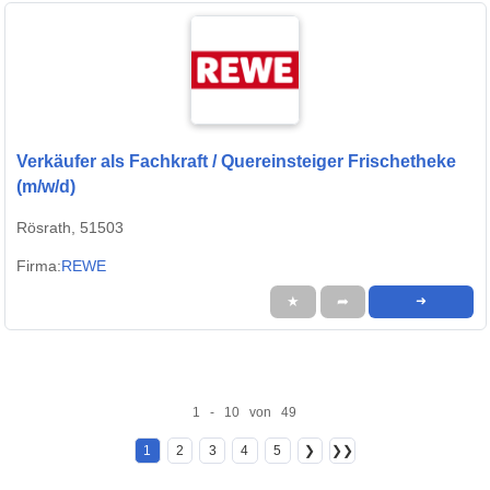
Verkäufer als Fachkraft / Quereinsteiger Frischetheke
(m/w/d)
Rösrath, 51503
Firma:
REWE
★
➦
➜
1 - 10 von 49
1
2
3
4
5
❯
❯❯