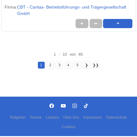
Firma:
CBT - Caritas- Betriebsführungs- und Trägergesellschaft
GmbH
★
➦
➜
1 - 10 von 85
1
2
3
4
5
❯
❯❯
Ratgeber
Presse
Lokales
Über Uns
Impressum
Datenschutz
Cookies