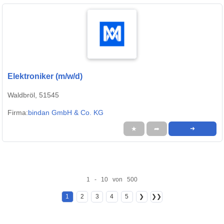
Elektroniker (m/w/d)
Waldbröl, 51545
Firma:
bindan GmbH & Co. KG
★
➦
➜
1 - 10 von 500
1
2
3
4
5
❯
❯❯