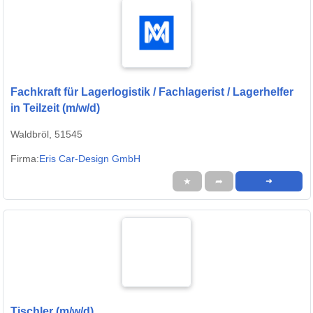
Fachkraft für Lagerlogistik / Fachlagerist / Lagerhelfer
in Teilzeit (m/w/d)
Waldbröl, 51545
Firma:
Eris Car-Design GmbH
★
➦
➜
Tischler (m/w/d)