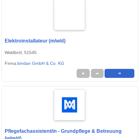
Elektroinstallateur (m/w/d)
Waldbröl, 51545
Firma:
bindan GmbH & Co. KG
★
➦
➜
Pflegefachassistent/in - Grundpflege & Betreuung
(w/m/d)