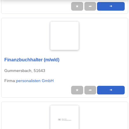
★
➦
➜
Finanzbuchhalter (m/w/d)
Gummersbach, 51643
Firma:
personalisten GmbH
★
➦
➜