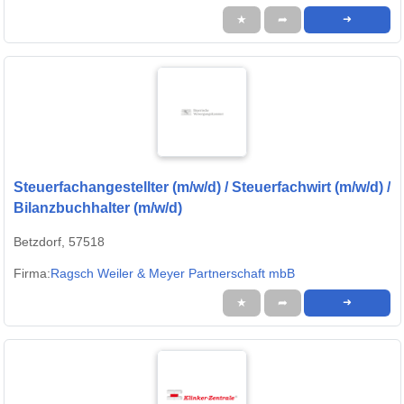
★
➦
➜
Steuerfachangestellter (m/w/d) / Steuerfachwirt (m/w/d) /
Bilanzbuchhalter (m/w/d)
Betzdorf, 57518
Firma:
Ragsch Weiler & Meyer Partnerschaft mbB
★
➦
➜