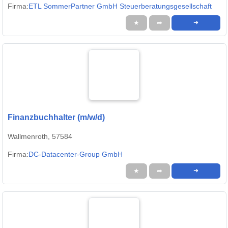
Firma:
ETL SommerPartner GmbH Steuerberatungsgesellschaft
★
➦
➜
Finanzbuchhalter (m/w/d)
Wallmenroth, 57584
Firma:
DC-Datacenter-Group GmbH
★
➦
➜