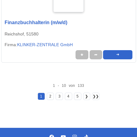
Finanzbuchhalterin (m/w/d)
Reichshof, 51580
Firma:
KLINKER-ZENTRALE GmbH
★
➦
➜
1 - 10 von 133
1
2
3
4
5
❯
❯❯