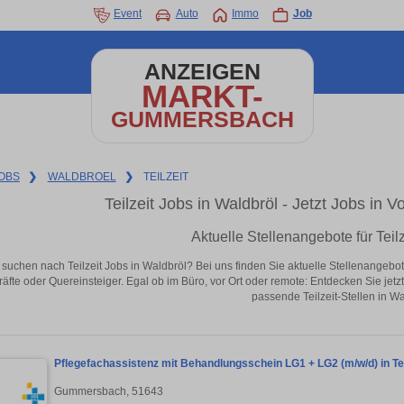
Event
Auto
Immo
Job
ANZEIGEN
MARKT-
GUMMERSBACH
OBS
❯
WALDBROEL
❯
TEILZEIT
Teilzeit Jobs in Waldbröl - Jetzt Jobs in V
Aktuelle Stellenangebote für Teilz
 suchen nach Teilzeit Jobs in Waldbröl? Bei uns finden Sie aktuelle Stellenangebote i
äfte oder Quereinsteiger. Egal ob im Büro, vor Ort oder remote: Entdecken Sie jet
passende Teilzeit-Stellen in Wa
Pflegefachassistenz mit Behandlungsschein LG1 + LG2 (m/w/d) in Tei
Gummersbach, 51643