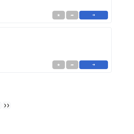
★
➦
➜
★
➦
➜
❯❯