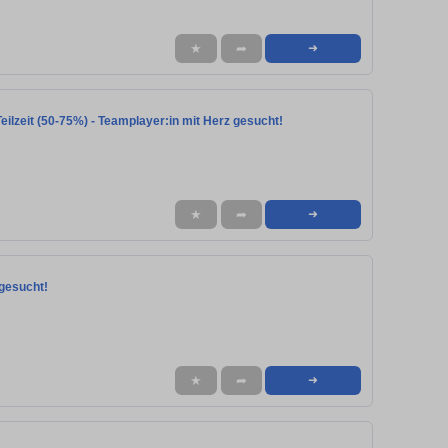
★
➦
➜
ilzeit (50-75%) - Teamplayer:in mit Herz gesucht!
★
➦
➜
 gesucht!
★
➦
➜