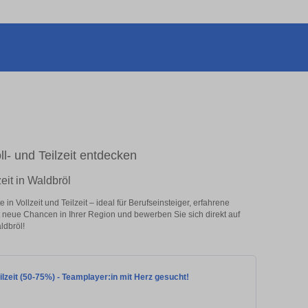
oll- und Teilzeit entdecken
eit in Waldbröl
n Vollzeit und Teilzeit – ideal für Berufseinsteiger, erfahrene
zt neue Chancen in Ihrer Region und bewerben Sie sich direkt auf
ldbröl!
lzeit (50-75%) - Teamplayer:in mit Herz gesucht!