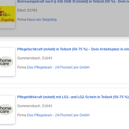
Betreuungskraft nach § 43b SGB XI (m/w/d) in Teilzeit (50 %) - Dein 
Eitorf, 53783
Firma:
Haus am Siegsteig
Pflegefachkraft (m/w/d) in Teilzeit (50-75 %) – Dein Arbeitsplatz in 
Gummersbach, 51643
Firma:
Das Pflegeteam - 24/7homeCare GmbH
Pflegehilfskraft (m/w/d) mit LG1- und LG2-Schein in Teilzeit (50-75 %
Gummersbach, 51643
Firma:
Das Pflegeteam - 24/7homeCare GmbH