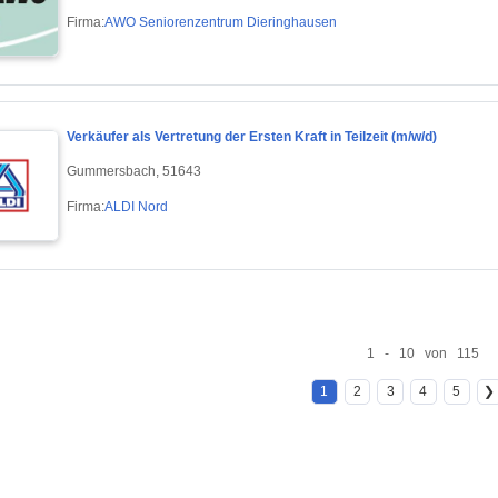
Firma:
AWO Seniorenzentrum Dieringhausen
Verkäufer als Vertretung der Ersten Kraft in Teilzeit (m/w/d)
Gummersbach, 51643
Firma:
ALDI Nord
1 - 10 von 115
1
2
3
4
5
❯