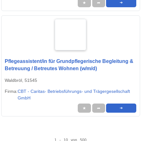
★
➦
➜
Pflegeassistent/in für Grundpflegerische Begleitung &
Betreuung / Betreutes Wohnen (w/m/d)
Waldbröl, 51545
Firma:
CBT - Caritas- Betriebsführungs- und Trägergesellschaft
GmbH
★
➦
➜
1 - 10 von 500