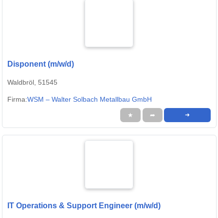
Disponent (m/w/d)
Waldbröl, 51545
Firma:
WSM – Walter Solbach Metallbau GmbH
★
➦
➜
IT Operations & Support Engineer (m/w/d)