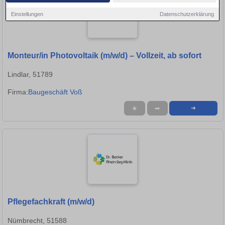
Einstellungen
Datenschutzerklärung
Monteur/in Photovoltaik (m/w/d) – Vollzeit, ab sofort
Lindlar, 51789
Firma:
Baugeschäft Voß
★
➦
➜
Pflegefachkraft (m/w/d)
Nümbrecht, 51588