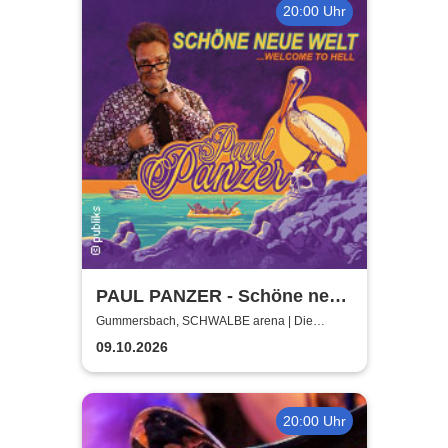
20:00 Uhr
PAUL PANZER - Schöne neue
Welt - welcome to hell
Gummersbach, SCHWALBE arena | Die
Schwalbe Arena Gummersbach
09.10.2026
20:00 Uhr