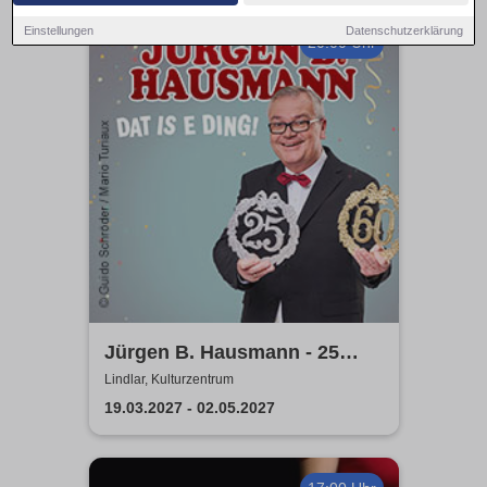
Einstellungen
Datenschutzerklärung
20:00 Uhr
Jürgen B. Hausmann - 25
Jahre - Dat is e Ding!
Lindlar, Kulturzentrum
19.03.2027 - 02.05.2027