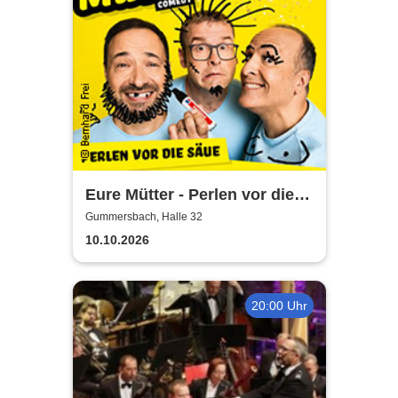
Eure Mütter - Perlen vor die
Säue - Das Best Of zum
Gummersbach, Halle 32
Jubiläum
10.10.2026
20:00 Uhr