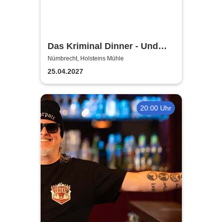
Das Kriminal Dinner - Und
raus bist du
Nümbrecht, Holsteins Mühle
25.04.2027
20:00 Uhr