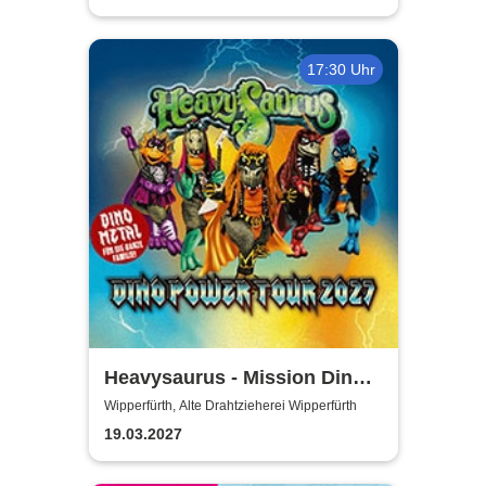
17:30 Uhr
Heavysaurus - Mission Dino
Power Tour 2027
Wipperfürth, Alte Drahtzieherei Wipperfürth
19.03.2027