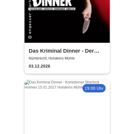
Das Kriminal Dinner - Der
Polterabendkiller
Nümbrecht, Holsteins Mühle
03.12.2026
19:00 Uhr