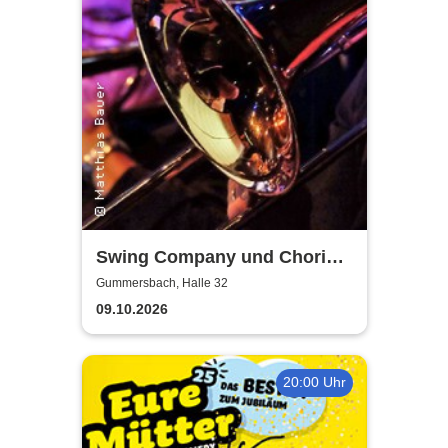
Swing Company und Chorios
Olpe
Gummersbach, Halle 32
09.10.2026
20:00 Uhr