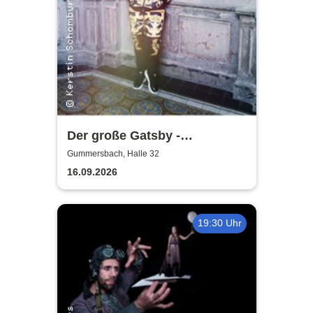
Der große Gatsby -
Rheinisches Landestheater
Gummersbach, Halle 32
Neuss
16.09.2026
19:30 Uhr