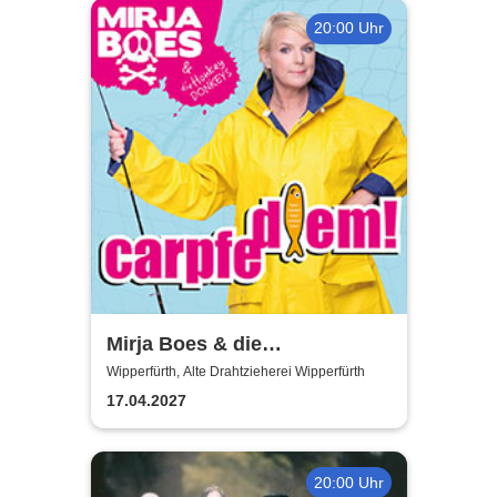
20:00 Uhr
Mirja Boes & die
HonkeyDonkeys - carpfe
Wipperfürth, Alte Drahtzieherei Wipperfürth
diem!
17.04.2027
20:00 Uhr