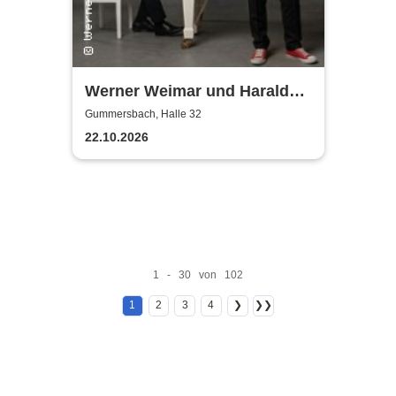
Werner Weimar und Harald
Horn
Gummersbach, Halle 32
22.10.2026
1 - 30 von 102
1
2
3
4
❯
❯❯