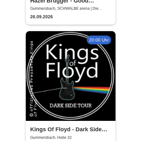
Hazel Brugger - Good
Evening Europe
Gummersbach, SCHWALBE arena | Die
Schwalbe Arena Gummersbach
26.09.2026
20:00 Uhr
Kings Of Floyd - Dark Side
Tour
Gummersbach, Halle 32