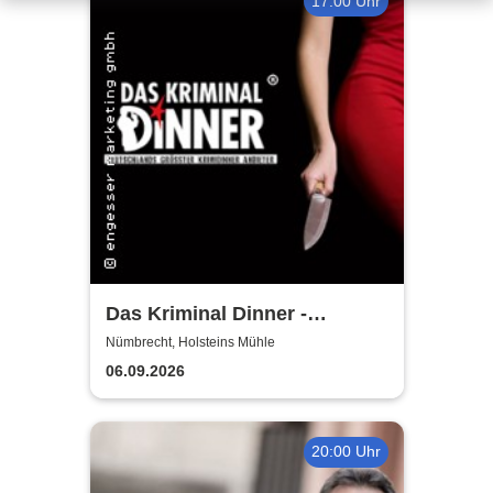
17:00 Uhr
Das Kriminal Dinner -
Hauptkommissar Schröder
Nümbrecht, Holsteins Mühle
ermittelt
06.09.2026
20:00 Uhr