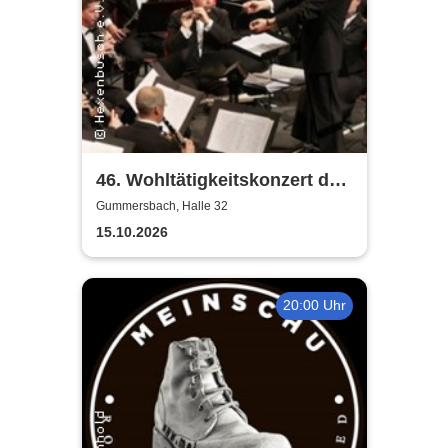
46. Wohltätigkeitskonzert des
Musikkorps der Bundeswehr
Gummersbach, Halle 32
15.10.2026
20:00 Uhr