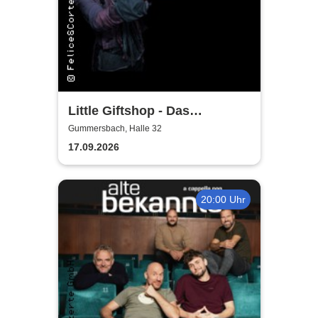
Little Giftshop - Das
zauberhafte Antiquariat der
Gummersbach, Halle 32
Geschichten
17.09.2026
20:00 Uhr