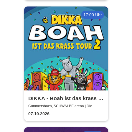
17:00 Uhr
DIKKA - Boah ist das krass -
Tour 2026
Gummersbach, SCHWALBE arena | Die
Schwalbe Arena Gummersbach
07.10.2026