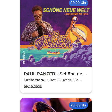
20:00 Uhr
PAUL PANZER - Schöne neue
Welt - welcome to hell
Gummersbach, SCHWALBE arena | Die
Schwalbe Arena Gummersbach
09.10.2026
20:00 Uhr