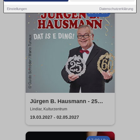
Einstellungen
Datenschutzerklärung
20:00 Uhr
Jürgen B. Hausmann - 25
Jahre - Dat is e Ding!
Lindlar, Kulturzentrum
19.03.2027 - 02.05.2027