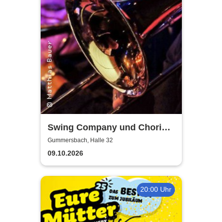
Swing Company und Chorios
Olpe
Gummersbach, Halle 32
09.10.2026
20:00 Uhr