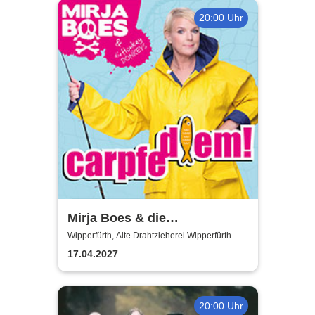
20:00 Uhr
Mirja Boes & die
HonkeyDonkeys - carpfe
Wipperfürth, Alte Drahtzieherei Wipperfürth
diem!
17.04.2027
20:00 Uhr