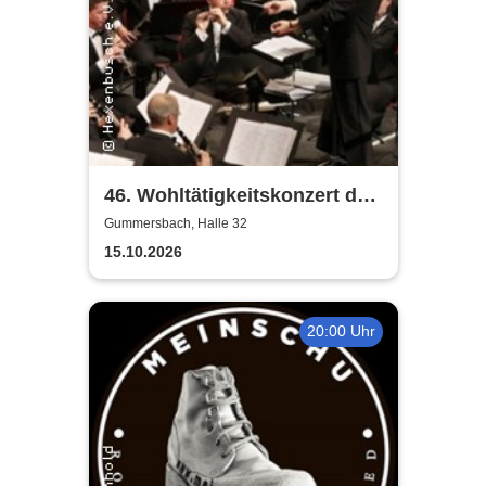
46. Wohltätigkeitskonzert des
Musikkorps der Bundeswehr
Gummersbach, Halle 32
15.10.2026
20:00 Uhr