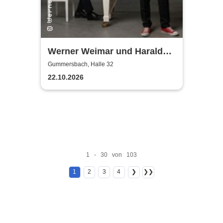
Werner Weimar und Harald
Horn
Gummersbach, Halle 32
22.10.2026
1 - 30 von 103
1
2
3
4
❯
❯❯