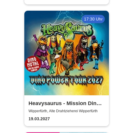
17:30 Uhr
Heavysaurus - Mission Dino
Power Tour 2027
Wipperfürth, Alte Drahtzieherei Wipperfürth
19.03.2027