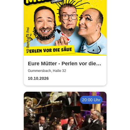
Eure Mütter - Perlen vor die
Säue - Das Best Of zum
Gummersbach, Halle 32
Jubiläum
10.10.2026
20:00 Uhr