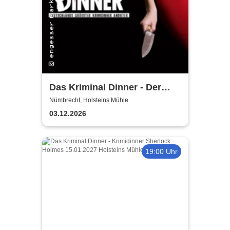
Das Kriminal Dinner - Der
Polterabendkiller
Nümbrecht, Holsteins Mühle
03.12.2026
19:00 Uhr