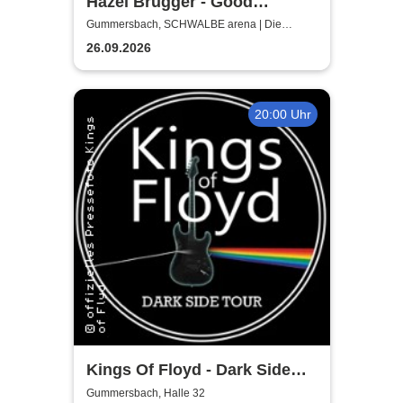
Hazel Brugger - Good
Evening Europe
Gummersbach, SCHWALBE arena | Die
Schwalbe Arena Gummersbach
26.09.2026
20:00 Uhr
Kings Of Floyd - Dark Side
Tour
Gummersbach, Halle 32