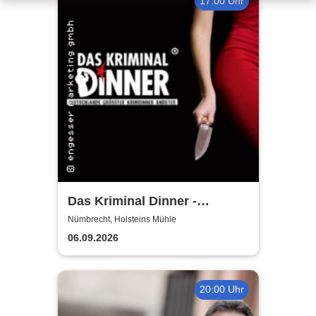
17:00 Uhr
Das Kriminal Dinner -
Hauptkommissar Schröder
Nümbrecht, Holsteins Mühle
ermittelt
06.09.2026
20:00 Uhr