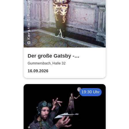
Der große Gatsby -
Rheinisches Landestheater
Gummersbach, Halle 32
Neuss
16.09.2026
19:30 Uhr