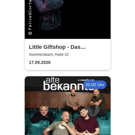
Little Giftshop - Das
zauberhafte Antiquariat der
Gummersbach, Halle 32
Geschichten
17.09.2026
20:00 Uhr