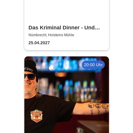
Das Kriminal Dinner - Und
raus bist du
Nümbrecht, Holsteins Mühle
25.04.2027
20:00 Uhr