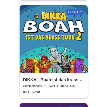
17:00 Uhr
DIKKA - Boah ist das krass -
Tour 2026
Gummersbach, SCHWALBE arena | Die
Schwalbe Arena Gummersbach
07.10.2026