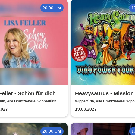
20:00 Uhr
1
Feller - Schön für dich
Heavysaurus - Mission
Power Tour 2027
rth, Alte Drahtzieherei Wipperfürth
Wipperfürth, Alte Drahtzieherei Wipp
2027
19.03.2027
20:00 Uhr
1