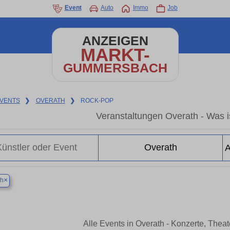
Event
Auto
Immo
Job
ANZEIGEN
MARKT-
GUMMERSBACH
VENTS
❯
OVERATH
❯
ROCK-POP
Veranstaltungen Overath - Was is
×
th
Alle Events in Overath - Konzerte, Thea