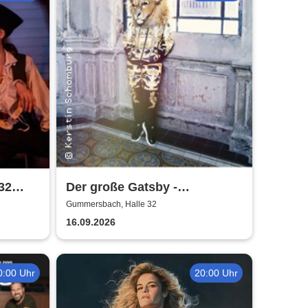
 32
Der große Gatsby -
Rheinisches Landestheater
Gummersbach, Halle 32
Neuss
16.09.2026
0:00 Uhr
20:00 Uhr