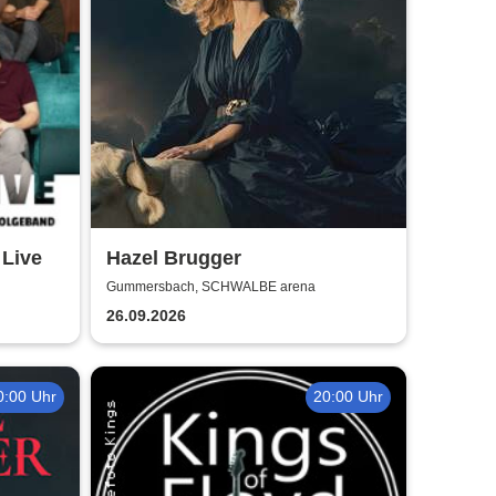
 Live
Hazel Brugger
Gummersbach, SCHWALBE arena
26.09.2026
0:00 Uhr
20:00 Uhr