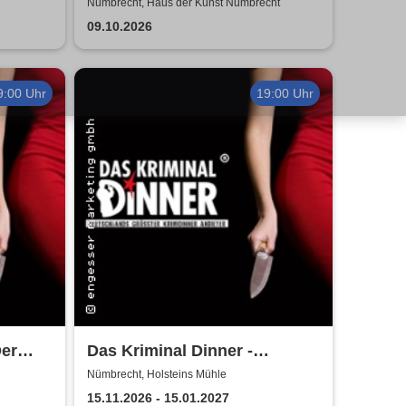
öder
Nümbrecht, Haus der Kunst Nümbrecht
09.10.2026
9:00 Uhr
19:00 Uhr
Der
Das Kriminal Dinner -
Sherlock Holmes
Nümbrecht, Holsteins Mühle
15.11.2026 - 15.01.2027