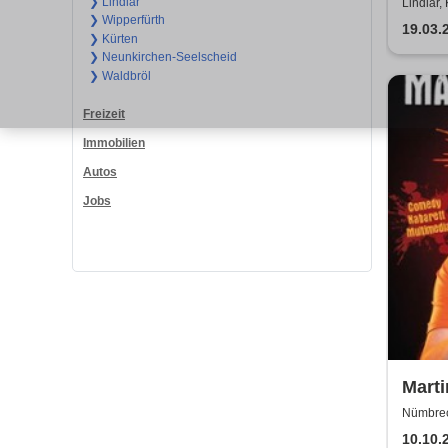
Jahre
❯ Lindlar
Lindlar,
❯ Wipperfürth
19.03.
❯ Kürten
❯ Neunkirchen-Seelscheid
❯ Waldbröl
Freizeit
Immobilien
Autos
Jobs
Mart
Nümbrec
10.10.