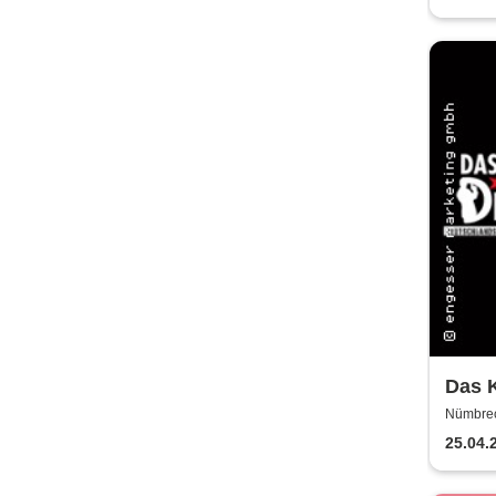
Das K
raus 
Nümbrec
25.04.