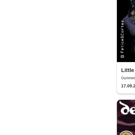
Littl
zaube
Gummers
Gesc
17.09.