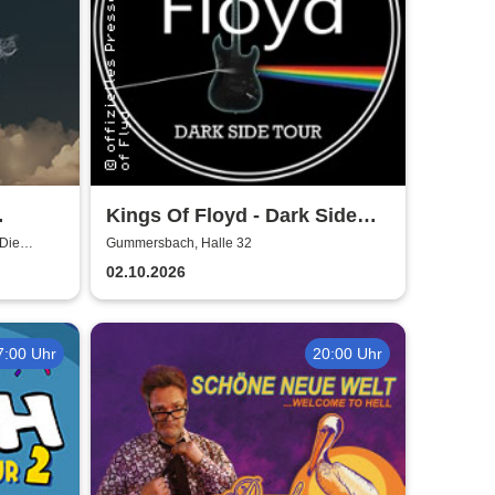
Kings Of Floyd - Dark Side
Tour
Die
Gummersbach, Halle 32
02.10.2026
7:00 Uhr
20:00 Uhr