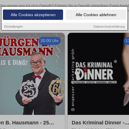
llen wissen was los ist in Overath? Erleben Sie in Overath vielseitiges Event-Ang
oder aufregende Veranstaltungen in Overath – hier finden
Alle Cookies akzeptieren
Alle Cookies ablehnen
Einstellungen
Datenschutzerklärung
20:00 Uhr
1
en B. Hausmann - 25
Das Kriminal Dinner -