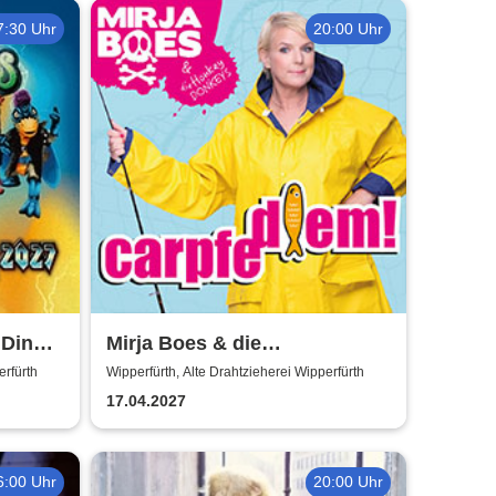
7:30 Uhr
20:00 Uhr
 Dino
Mirja Boes & die
HonkeyDonkeys - carpfe
erfürth
Wipperfürth, Alte Drahtzieherei Wipperfürth
diem!
17.04.2027
6:00 Uhr
20:00 Uhr