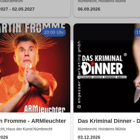
 - Dat is e Ding!
Hauptkommissar Schr
 Kulturzentrum
Nümbrecht, Holsteins Mühle
ermittelt
2027 - 02.05.2027
06.09.2026
20:00 Uhr
1
in Fromme - ARMleuchter
Das Kriminal Dinner - 
Polterabendkiller
ht, Haus der Kunst Nümbrecht
Nümbrecht, Holsteins Mühle
2026
03.12.2026