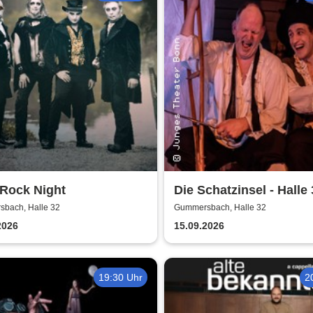
 Rock Night
Die Schatzinsel - Halle
Gummersbach
bach, Halle 32
Gummersbach, Halle 32
2026
15.09.2026
19:30 Uhr
2