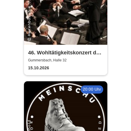
46. Wohltätigkeitskonzert des
Musikkorps der Bundeswehr
Gummersbach, Halle 32
15.10.2026
20:00 Uhr