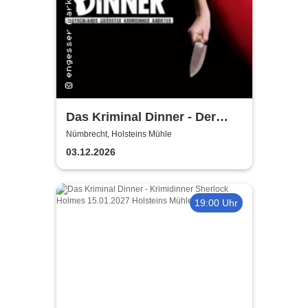
Das Kriminal Dinner - Der
Polterabendkiller
Nümbrecht, Holsteins Mühle
03.12.2026
19:00 Uhr