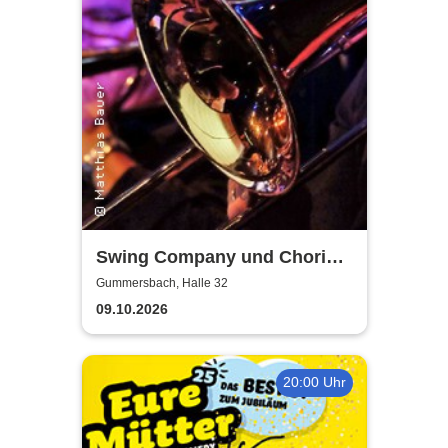
Swing Company und Chorios
Olpe
Gummersbach, Halle 32
09.10.2026
20:00 Uhr