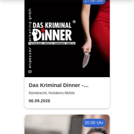
17:00 Uhr
Das Kriminal Dinner -
Hauptkommissar Schröder
Nümbrecht, Holsteins Mühle
ermittelt
06.09.2026
20:00 Uhr