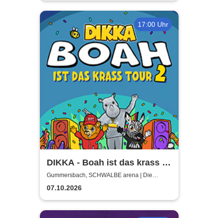
17:00 Uhr
DIKKA - Boah ist das krass -
Tour 2026
Gummersbach, SCHWALBE arena | Die
Schwalbe Arena Gummersbach
07.10.2026