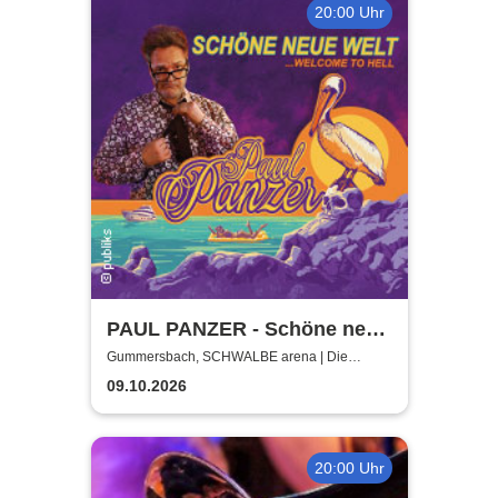
20:00 Uhr
PAUL PANZER - Schöne neue
Welt - welcome to hell
Gummersbach, SCHWALBE arena | Die
Schwalbe Arena Gummersbach
09.10.2026
20:00 Uhr