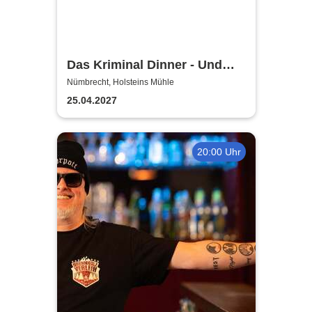
Das Kriminal Dinner - Und
raus bist du
Nümbrecht, Holsteins Mühle
25.04.2027
20:00 Uhr