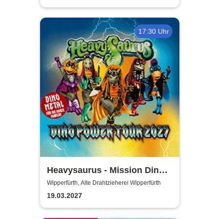
17:30 Uhr
Heavysaurus - Mission Dino
Power Tour 2027
Wipperfürth, Alte Drahtzieherei Wipperfürth
19.03.2027