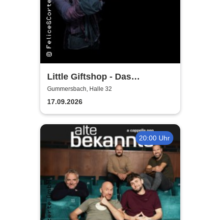
Little Giftshop - Das
zauberhafte Antiquariat der
Gummersbach, Halle 32
Geschichten
17.09.2026
20:00 Uhr