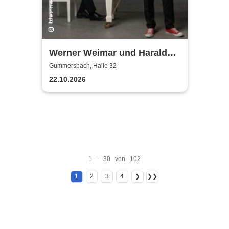
Werner Weimar und Harald
Horn
Gummersbach, Halle 32
22.10.2026
1 - 30 von 102
1
2
3
4
❯
❯❯