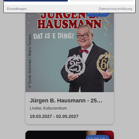
Einstellungen
Datenschutzerklärung
20:00 Uhr
Jürgen B. Hausmann - 25
Jahre - Dat is e Ding!
Lindlar, Kulturzentrum
19.03.2027 - 02.05.2027