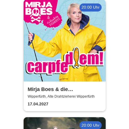
20:00 Uhr
Mirja Boes & die
HonkeyDonkeys - carpfe
Wipperfürth, Alte Drahtzieherei Wipperfürth
diem!
17.04.2027
20:00 Uhr