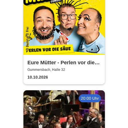
Eure Mütter - Perlen vor die
Säue - Das Best Of zum
Gummersbach, Halle 32
Jubiläum
10.10.2026
20:00 Uhr