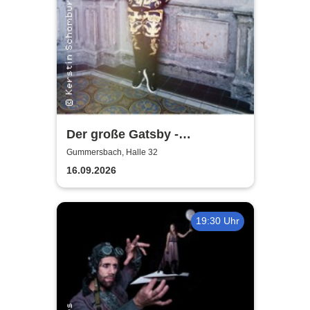
Der große Gatsby -
Rheinisches Landestheater
Gummersbach, Halle 32
Neuss
16.09.2026
19:30 Uhr