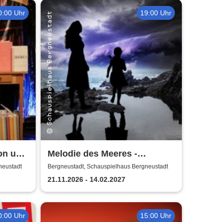
0:00 Uhr
19:00 Uhr
on und
Melodie des Meeres -
Schauspielhaus
neustadt
Bergneustadt, Schauspielhaus Bergneustadt
Bergneustadt
21.11.2026 - 14.02.2027
0:00 Uhr
15:00 Uhr