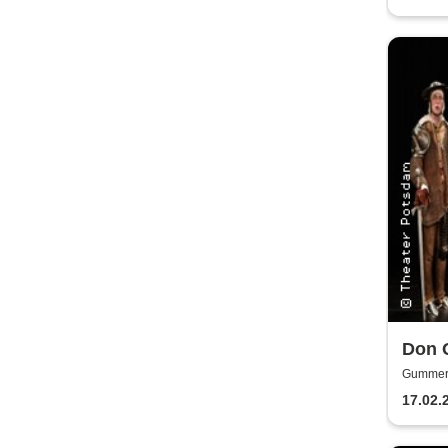
Don Q
Thea
Gummers
17.02.