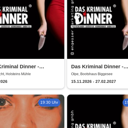
riminal Dinner -
Das Kriminal Dinner -
tkommissar Schröder
Sherlock Holmes
ht, Holsteins Mühle
Olpe, Bootshaus Biggesee
telt
2026
15.11.2026 - 27.02.2027
19:30 Uhr
1