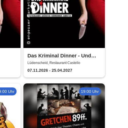
Das Kriminal Dinner - Und
raus bist du
Lüdenscheid, Restaurant Castello
07.11.2026 - 25.04.2027
9:00 Uhr
19:00 Uhr