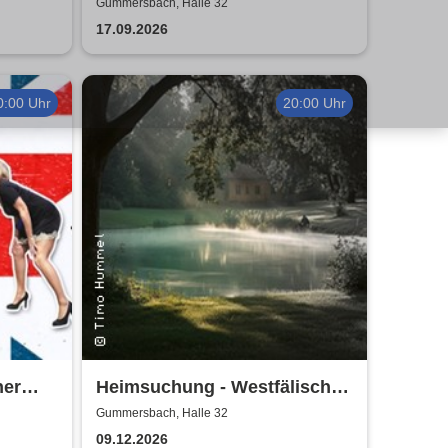
ater
zauberhafte Antiquariat der
Gummersbach, Halle 32
Geschichten
17.09.2026
0:00 Uhr
20:00 Uhr
ner
Heimsuchung - Westfälisches
Landestheater
Gummersbach, Halle 32
09.12.2026