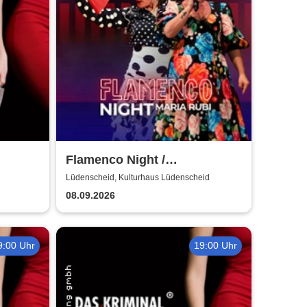
Flamenco Night /
Flamencomanía Tour 26/27 -
Lüdenscheid, Kulturhaus Lüdenscheid
Deutschlands größte
08.09.2026
Flamenco-Tournee
9:00 Uhr
19:00 Uhr