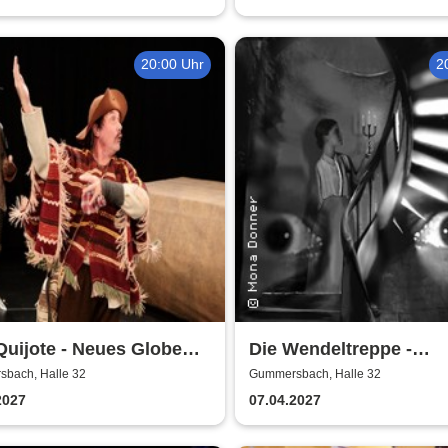
20:00 Uhr
2
uijote - Neues Globe
Die Wendeltreppe -
ter Potsdam
Theatergastspiele Fürt
bach, Halle 32
Gummersbach, Halle 32
2027
07.04.2027