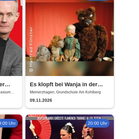
er
Es klopft bei Wanja in der
Nacht - Figurentheater
nasium
Meinerzhagen, Grundschule Am Kohlberg
Manfred Künster
09.11.2026
9:00 Uhr
20:00 Uhr