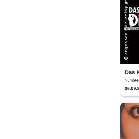
Das K
Haup
Nümbrec
ermit
06.09.