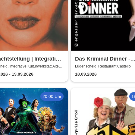
chtstellung | Integrative
Das Kriminal Dinner -
rwerkstatt Alte Schule
Testament à la Carte
eid, Integrative Kulturwerkstatt Alte
Lüdenscheid, Restaurant Castello
nscheid
2026 - 19.09.2026
18.09.2026
20:00 Uhr
1