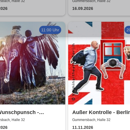
ersbach
Rheinisches Landesthe
bach, Halle 32
Gummersbach, Halle 32
Neuss
2026
16.09.2026
11:00 Uhr
2
Wunschpunsch -
Außer Kontrolle - Berli
estheater Neuss
Kriminal Theater
bach, Halle 32
Gummersbach, Halle 32
2026
11.11.2026