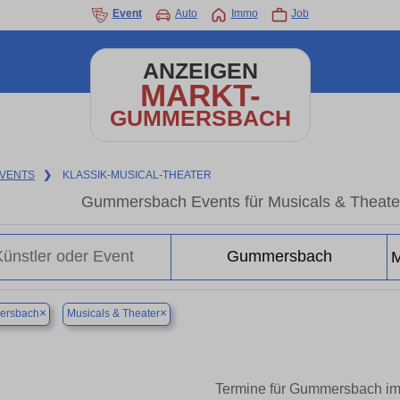
Event
Auto
Immo
Job
ANZEIGEN
MARKT-
GUMMERSBACH
VENTS
❯
KLASSIK-MUSICAL-THEATER
Gummersbach Events für Musicals & Theater
×
×
rsbach
Musicals & Theater
Termine für Gummersbach im