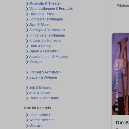
❯ Musicals & Theater
Erleben
❯ Veranstaltungen & Festivals
❯ HipHop & R’n‘B
❯ Sportveranstaltungen
❯ Jazz & Blues
❯ Schlager & Volksmusik
❯ Kinderveranstaltungen
❯ Klassische Konzerte
❯ Hard & Heavy
❯ Opern & Operetten
❯ Ausstellungen & Museen
❯ Messen
❯ Freizeit & Aktivitäten
❯ Bauen & Wohnen
❯ Job & Bildung
❯ Auto & Verker
❯ Reise & Tourismus
Orte im Umkreis
❯ Lüdenscheid
❯ Wermelskirchen
Die S
❯ Overath