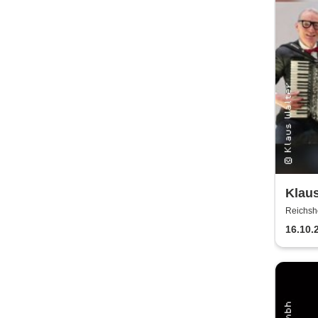
Klaus
Melod
Reichsh
Eine
16.10.