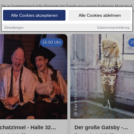
 Sie in Gummersbach tolle Momente bei Events aus unserer Kategorie Musicals & Th
Tickets über den Online-Kartenverkauf u
Alle Cookies akzeptieren
Alle Cookies ablehnen
Einstellungen
Datenschutzerklärung
16:00 Uhr
2
chatzinsel - Halle 32
Der große Gatsby -