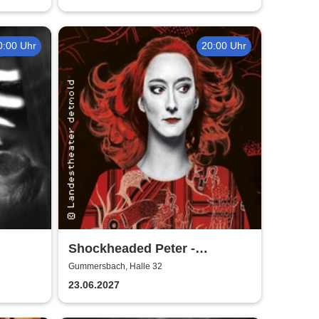
0:00 Uhr
20:00 Uhr
Shockheaded Peter -
h
Landestheater Detmold
Gummersbach, Halle 32
23.06.2027