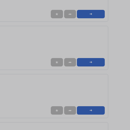
★
➦
➜
★
➦
➜
★
➦
➜