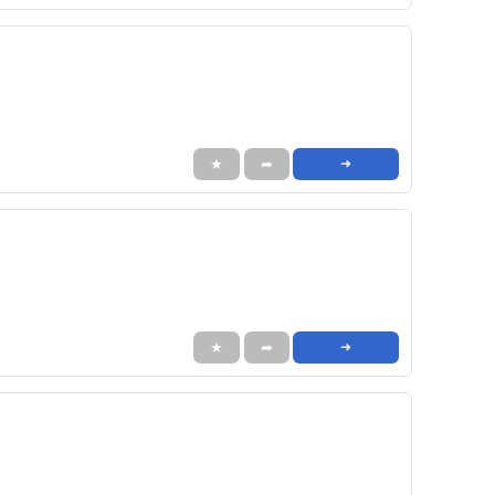
★
➦
➜
★
➦
➜