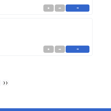
★
➦
➜
★
➦
➜
❯❯