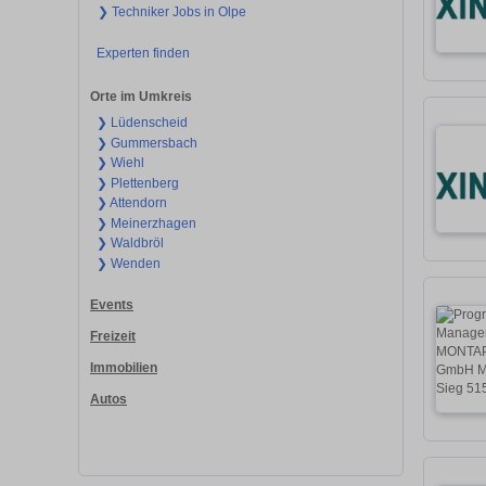
❯ Techniker Jobs in Olpe
Experten finden
Orte im Umkreis
❯ Lüdenscheid
❯ Gummersbach
❯ Wiehl
❯ Plettenberg
❯ Attendorn
❯ Meinerzhagen
❯ Waldbröl
❯ Wenden
Events
Freizeit
Immobilien
Autos