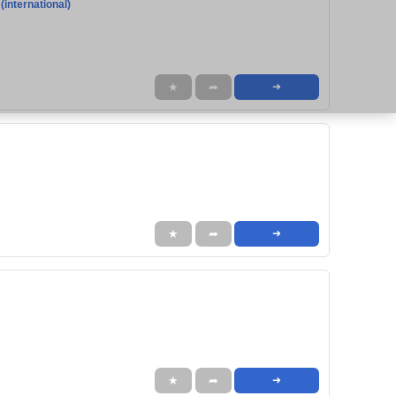
(international)
★
➦
➜
★
➦
➜
★
➦
➜