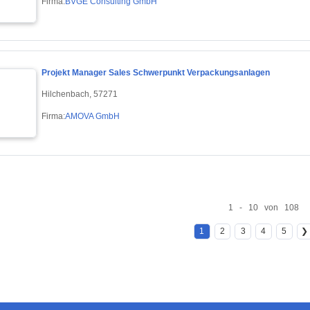
Firma:
BVGE Consulting GmbH
Projekt Manager Sales Schwerpunkt Verpackungsanlagen
Hilchenbach, 57271
Firma:
AMOVA GmbH
1 - 10 von 108
1
2
3
4
5
❯