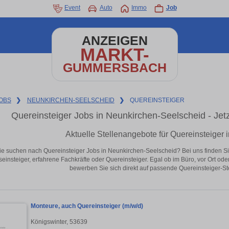
Event
Auto
Immo
Job
ANZEIGEN
MARKT-
GUMMERSBACH
OBS
❯
NEUNKIRCHEN-SEELSCHEID
❯
QUEREINSTEIGER
Quereinsteiger Jobs in Neunkirchen-Seelscheid - Jetzt
Aktuelle Stellenangebote für Quereinsteiger
ie suchen nach Quereinsteiger Jobs in Neunkirchen-Seelscheid? Bei uns finden Sie a
seinsteiger, erfahrene Fachkräfte oder Quereinsteiger. Egal ob im Büro, vor Ort od
bewerben Sie sich direkt auf passende Quereinsteiger-St
Monteure, auch Quereinsteiger (m/w/d)
Königswinter, 53639