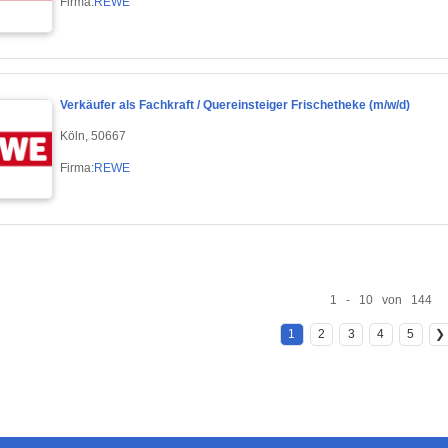
Firma:
REWE
Verkäufer als Fachkraft / Quereinsteiger Frischetheke (m/w/d)
Köln, 50667
Firma:
REWE
1 - 10 von 144
1
2
3
4
5
❯