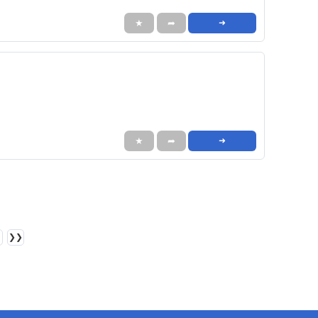
★
➦
➜
★
➦
➜
❯❯