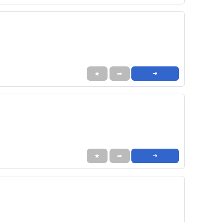
★
➦
➜
★
➦
➜