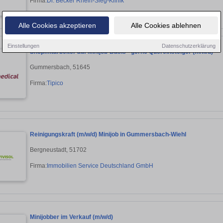
Firma:
Dr. Becker Rhein-Sieg-Klinik
Alle Cookies akzeptieren
Alle Cookies ablehnen
Einstellungen
Datenschutzerklärung
Shopmitarbeiter auf Minijob-Basis - gerne Quereinsteiger (m/w/d)
Gummersbach, 51645
Firma:
Tipico
Reinigungskraft (m/w/d) Minijob in Gummersbach-Wiehl
Bergneustadt, 51702
Firma:
Immobilien Service Deutschland GmbH
Minijobber im Verkauf (m/w/d)