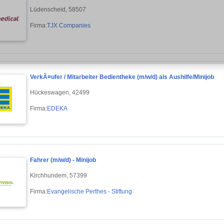
Lüdenscheid, 58507
Firma:
TJX Companies
VerkÃ¤ufer / Mitarbeiter Bedientheke (m/w/d) als Aushilfe/Minijob
Hückeswagen, 42499
Firma:
EDEKA
Fahrer (m/w/d) - Minijob
Kirchhundem, 57399
Firma:
Evangelische Perthes - Stiftung