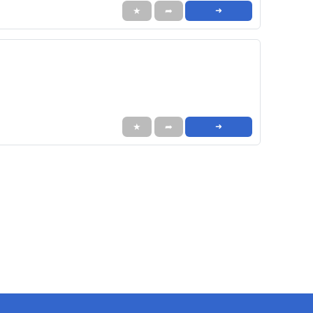
★
➦
➜
★
➦
➜