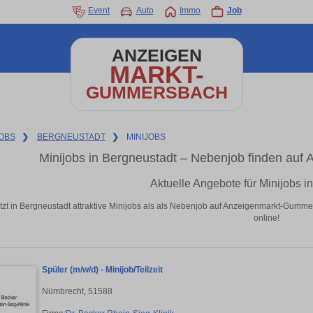
Event
Auto
Immo
Job
ANZEIGEN
MARKT-
GUMMERSBACH
OBS
❯
BERGNEUSTADT
❯
MINIJOBS
Minijobs in Bergneustadt – Nebenjob finden au
Aktuelle Angebote für Minijobs i
etzt in Bergneustadt attraktive Minijobs als als Nebenjob auf Anzeigenmarkt-Gumm
online!
Spüler (m/w/d) - Minijob/Teilzeit
Nümbrecht, 51588