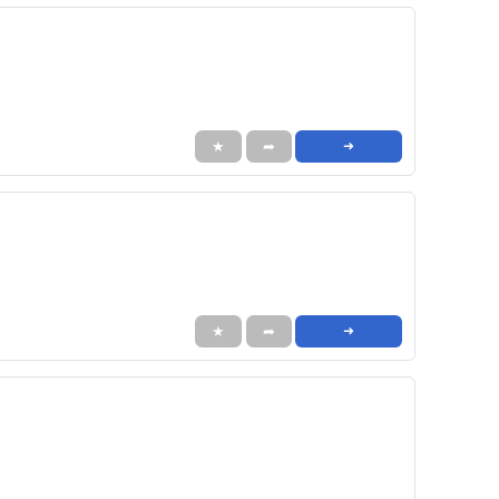
★
➦
➜
★
➦
➜