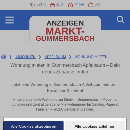
Event
Auto
Immo
Job
ANZEIGEN
MARKT-
GUMMERSBACH
❯
IMMOBILIEN
❯
APFELBAUM
❯
WOHNUNG-MIETEN
Wohnung mieten in Gummersbach Apfelbaum – Dein
neues Zuhause finden
Jetzt eine Wohnung in Gummersbach Apfelbaum mieten –
Bezahlbar & zentral
Finde die perfekte Wohnung zur Miete in Gummersbach! Moderne,
günstige und zentral gelegene Mietwohnungen für Singles, Paare &
Familien – jetzt Angebote entdecken.
Leider konnten wir derzeit keine passenden Objekte finden. Schauen Sie
Alle Cookies akzeptieren
Alle Cookies ablehnen
bald wieder vorbei!