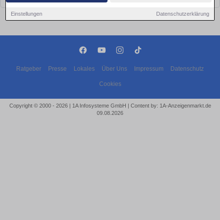
Einstellungen
Datenschutzerklärung
Ratgeber
Presse
Lokales
Über Uns
Impressum
Datenschutz
Cookies
Copyright © 2000 - 2026 | 1A Infosysteme GmbH | Content by: 1A-Anzeigenmarkt.de
09.08.2026