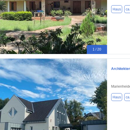
Haus
ca
1 / 20
Architekte
Marienheid
Haus
ca