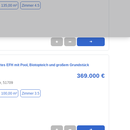
. 135,00 m²
Zimmer 4.5
★
➦
➜
rtes EFH mit Pool, Biotopteich und großem Grundstück
369.000 €
e, 51709
. 100,00 m²
Zimmer 3.5
★
➦
➜