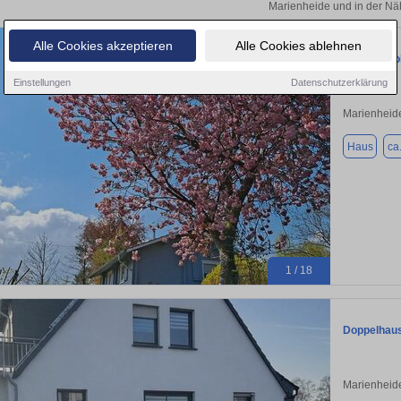
Marienheide und in der Nä
Alle Cookies akzeptieren
Alle Cookies ablehnen
Liebhaberob
Einstellungen
Datenschutzerklärung
Marienheid
Haus
ca
1 / 18
Doppelhaus
Marienheid