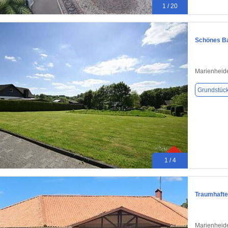
1 / 20
Schönes Ba
Marienheid
Grundstüc
1 / 4
Traumhafte
Marienheid