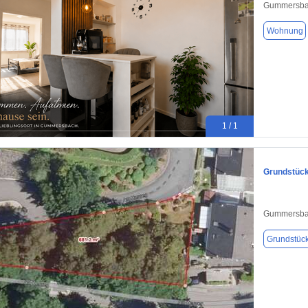
Gummersba
Wohnung
1 / 1
Grundstück
Gummersba
Grundstüc