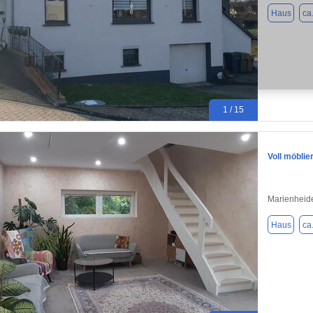
Haus
ca
1 / 15
Voll möblie
Marienheid
Haus
ca