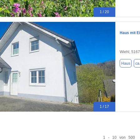
1 / 20
Haus mit E
Wiehl, 516
Haus
ca
1 / 17
1 - 10 von 500