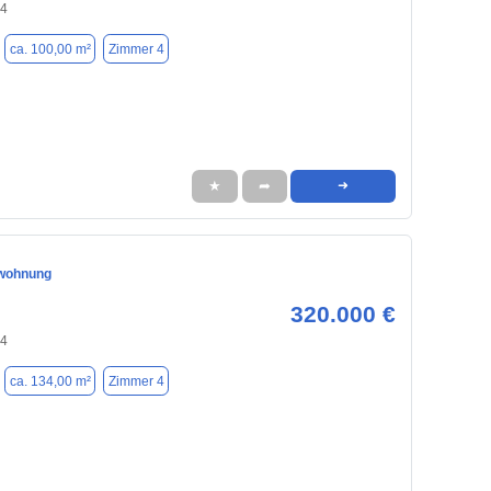
74
ca. 100,00 m²
Zimmer 4
★
➦
➜
wohnung
320.000 €
74
ca. 134,00 m²
Zimmer 4