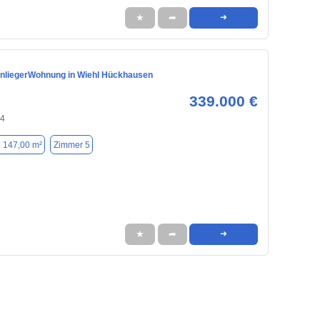
★
➦
➜
inliegerWohnung in Wiehl Hückhausen
339.000 €
74
. 147,00 m²
Zimmer 5
★
➦
➜