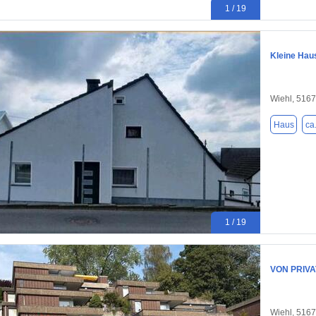
1 / 19
Kleine Hau
Wiehl, 516
Haus
ca
1 / 19
VON PRIVAT
Wiehl, 516