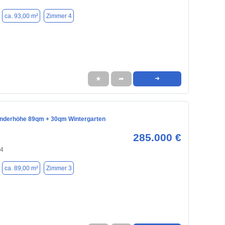
ca. 93,00 m²
Zimmer 4
★
➦
➜
nderhöhe 89qm + 30qm Wintergarten
285.000 €
74
ca. 89,00 m²
Zimmer 3