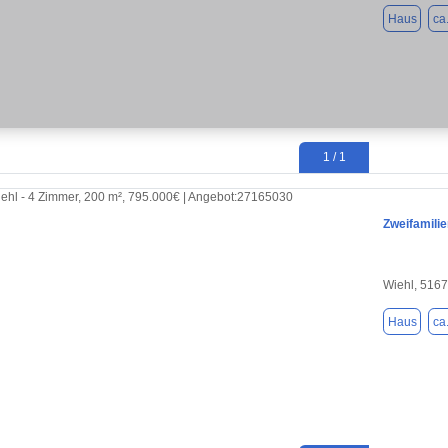
Haus
ca
1 / 1
Zweifamili
Wiehl, 516
Haus
ca