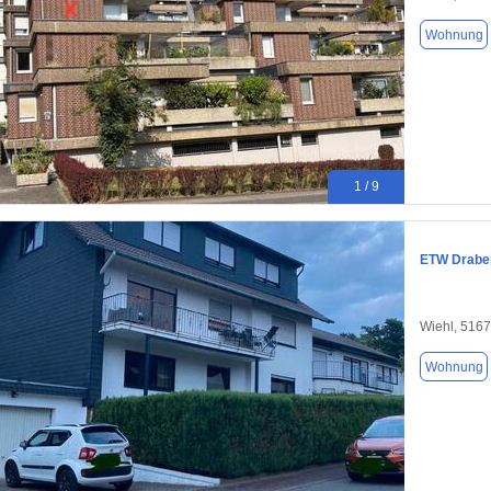
Wohnung
1 / 9
ETW Drabe
Wiehl, 516
Wohnung