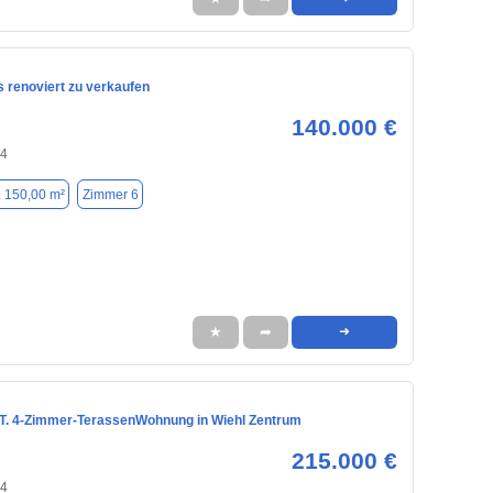
s renoviert zu verkaufen
140.000 €
74
. 150,00 m²
Zimmer 6
★
➦
➜
. 4-Zimmer-TerassenWohnung in Wiehl Zentrum
215.000 €
74