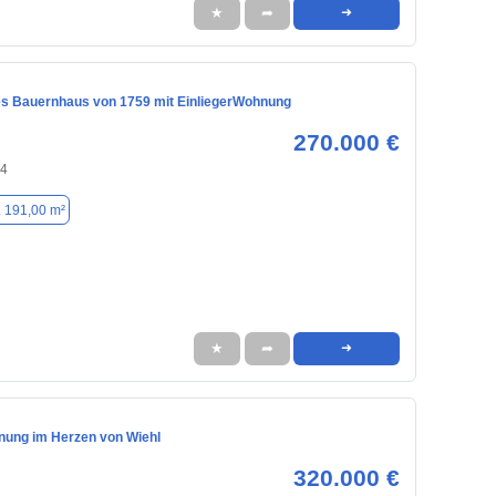
★
➦
➜
es Bauernhaus von 1759 mit EinliegerWohnung
270.000 €
74
. 191,00 m²
★
➦
➜
ung im Herzen von Wiehl
320.000 €