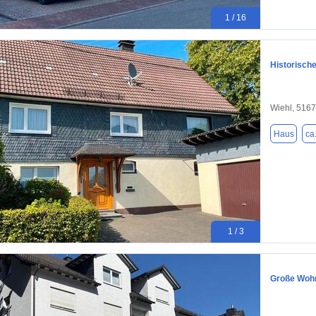
1 / 16
Historisch
Wiehl, 516
Haus
ca
1 / 3
Große Wohn