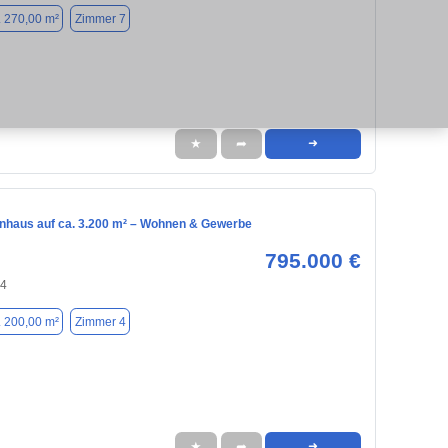
. 270,00 m²
Zimmer 7
★
➦
➜
enhaus auf ca. 3.200 m² – Wohnen & Gewerbe
795.000 €
74
. 200,00 m²
Zimmer 4
★
➦
➜