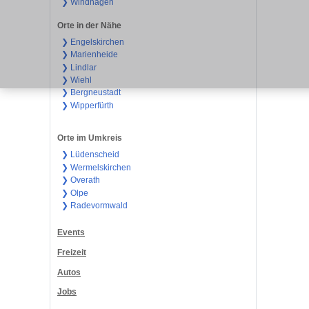
❯ Windhagen
Orte in der Nähe
❯ Engelskirchen
❯ Marienheide
❯ Lindlar
❯ Wiehl
❯ Bergneustadt
❯ Wipperfürth
Orte im Umkreis
❯ Lüdenscheid
❯ Wermelskirchen
❯ Overath
❯ Olpe
❯ Radevormwald
Events
Freizeit
Autos
Jobs