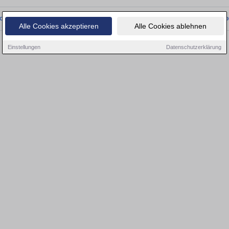
onnten wir derzeit keine passenden Objekte finden. Schauen Sie bald wieder vo
Alle Cookies akzeptieren
Alle Cookies ablehnen
Einstellungen
Datenschutzerklärung