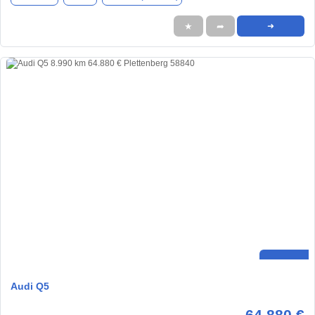
★
➦
➜
Audi Q5
64.880 €