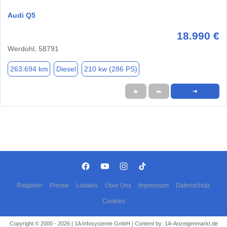
Audi Q5
18.990 €
Werdohl, 58791
263.694 km
Diesel
210 kw (286 PS)
★
➦
➜
Ratgeber
Presse
Lokales
Über Uns
Impressum
Datenschutz
Cookies
Copyright © 2000 - 2026 | 1A Infosysteme GmbH | Content by: 1A-Anzeigenmarkt.de