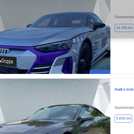
Gummersba
16.350 km
Audi e-tron
Gummersba
9.650 km