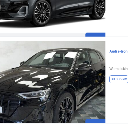
Audi e-tron
Wermelskir
39.836 km