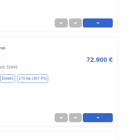
★
➦
➜
ron
72.900 €
ch, 51645
Elektro
270 kw (367 PS)
★
➦
➜