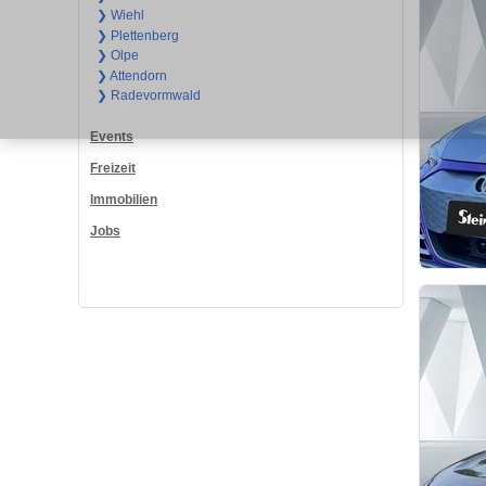
❯ Wiehl
❯ Plettenberg
❯ Olpe
❯ Attendorn
❯ Radevormwald
Events
Freizeit
Immobilien
Jobs