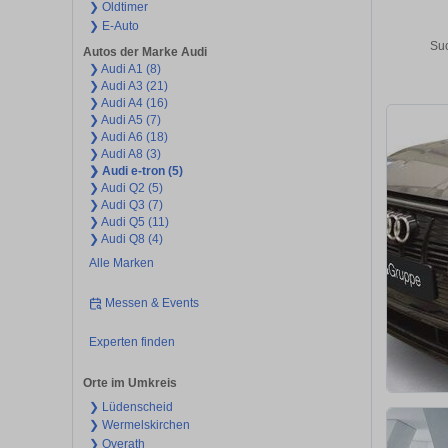
❯ Oldtimer
❯ E-Auto
Suc
Autos der Marke Audi
❯ Audi A1 (8)
❯ Audi A3 (21)
❯ Audi A4 (16)
❯ Audi A5 (7)
❯ Audi A6 (18)
❯ Audi A8 (3)
❯ Audi e-tron (5)
❯ Audi Q2 (5)
❯ Audi Q3 (7)
❯ Audi Q5 (11)
❯ Audi Q8 (4)
Alle Marken
Messen & Events
Experten finden
Orte im Umkreis
❯ Lüdenscheid
❯ Wermelskirchen
❯ Overath