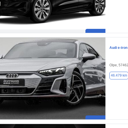
Audi e-tron
Olpe, 5746
46.479 km