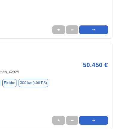
★
➦
➜
50.450 €
chen, 42929
Elektro
300 kw (408 PS)
★
➦
➜