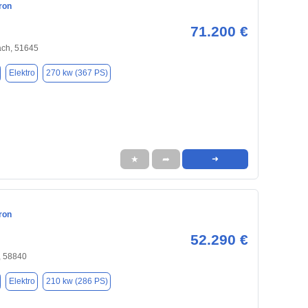
ron
71.200 €
ch, 51645
Elektro
270 kw (367 PS)
★
➦
➜
ron
52.290 €
, 58840
Elektro
210 kw (286 PS)