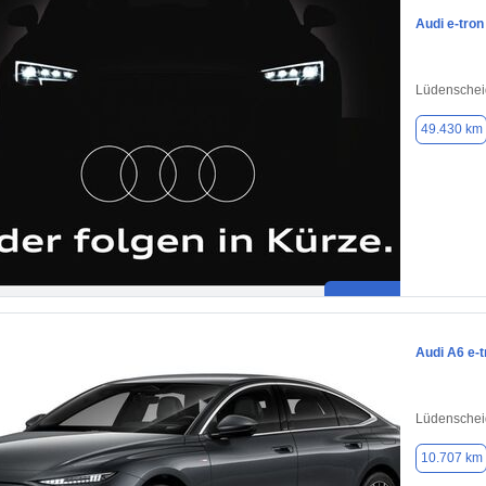
Audi e-tron
Lüdenschei
49.430 km
Audi A6 e-t
Lüdenschei
10.707 km