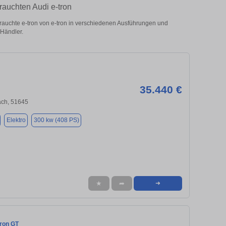
auchten Audi e-tron
uchte e-tron von e-tron in verschiedenen Ausführungen und
 Händler.
35.440 €
ch, 51645
Elektro
300 kw (408 PS)
★
➦
➜
tron GT