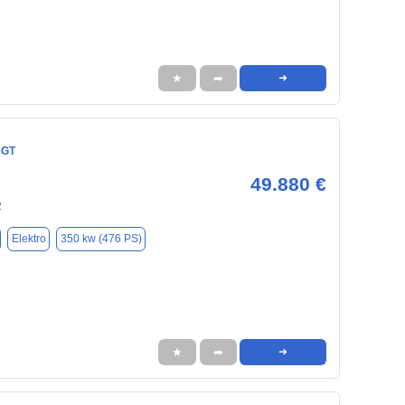
★
➦
➜
 GT
49.880 €
2
Elektro
350 kw (476 PS)
★
➦
➜