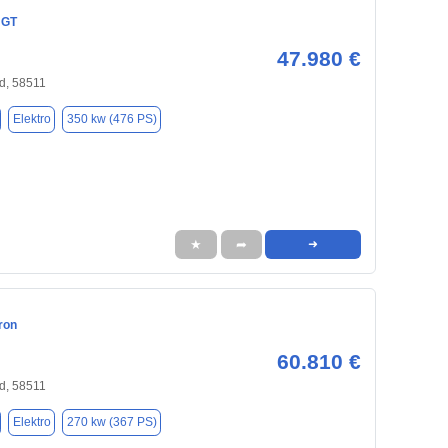
 GT
47.980 €
d, 58511
Elektro
350 kw (476 PS)
★
➦
➜
ron
60.810 €
d, 58511
Elektro
270 kw (367 PS)