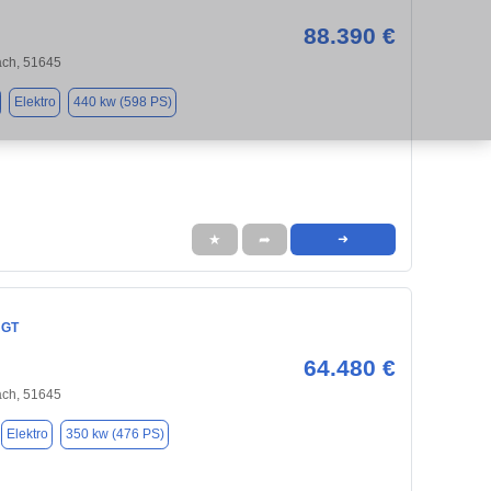
88.390 €
ch, 51645
Elektro
440 kw (598 PS)
★
➦
➜
 GT
64.480 €
ch, 51645
Elektro
350 kw (476 PS)