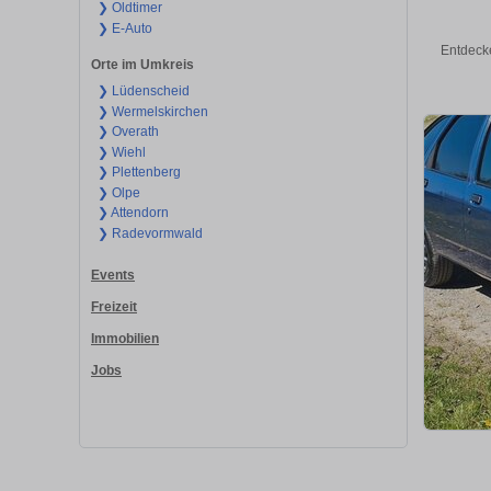
❯ Oldtimer
❯ E-Auto
Entdeck
Orte im Umkreis
❯ Lüdenscheid
❯ Wermelskirchen
❯ Overath
❯ Wiehl
❯ Plettenberg
❯ Olpe
❯ Attendorn
❯ Radevormwald
Events
Freizeit
Immobilien
Jobs