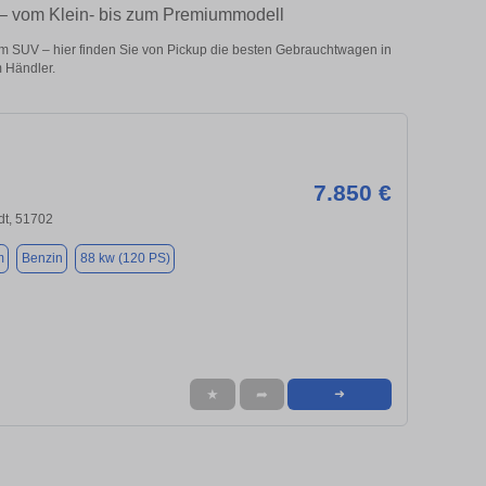
– vom Klein- bis zum Premiummodell
 SUV – hier finden Sie von Pickup die besten Gebrauchtwagen in
 Händler.
7.850 €
dt, 51702
m
Benzin
88 kw (120 PS)
★
➦
➜