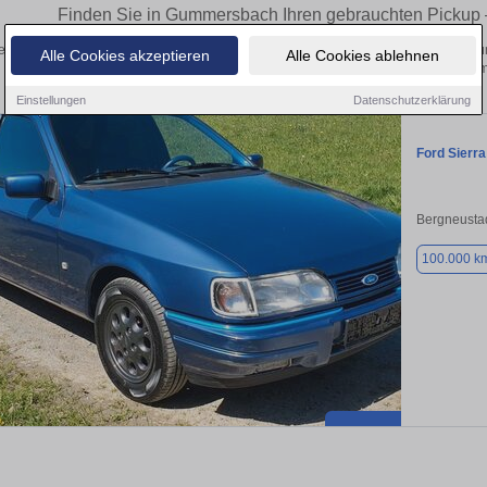
Finden Sie in Gummersbach Ihren gebrauchten Pickup 
en Sie in Gummersbach gebrauchte Pickup Fahrzeuge. Von Kleinwagen bis hin zum
Alle Cookies akzeptieren
Alle Cookies ablehnen
Gummersbach von privat und vom
Einstellungen
Datenschutzerklärung
Ford Sierra
Bergneusta
100.000 k