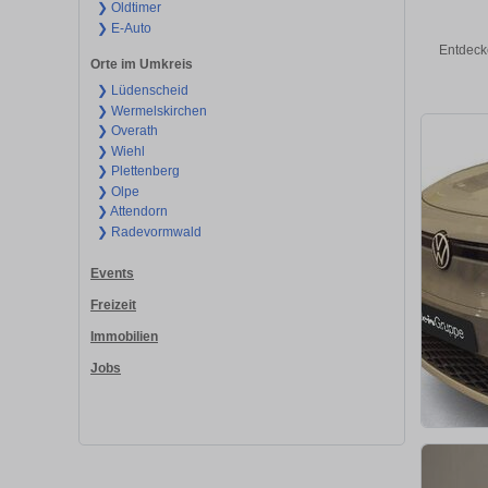
❯ Oldtimer
❯ E-Auto
Entdeck
Orte im Umkreis
❯ Lüdenscheid
❯ Wermelskirchen
❯ Overath
❯ Wiehl
❯ Plettenberg
❯ Olpe
❯ Attendorn
❯ Radevormwald
Events
Freizeit
Immobilien
Jobs