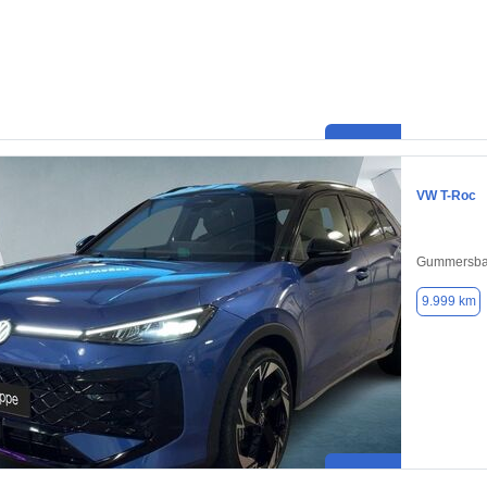
VW T-Roc
Gummersba
9.999 km