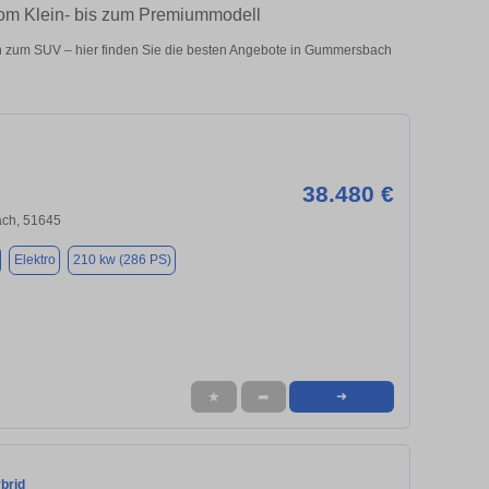
om Klein- bis zum Premiummodell
 zum SUV – hier finden Sie die besten Angebote in Gummersbach
38.480 €
ch, 51645
Elektro
210 kw (286 PS)
★
➦
➜
brid