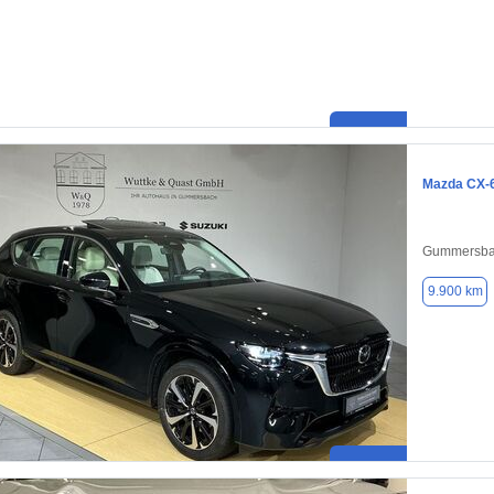
Mazda CX-
Gummersba
9.900 km