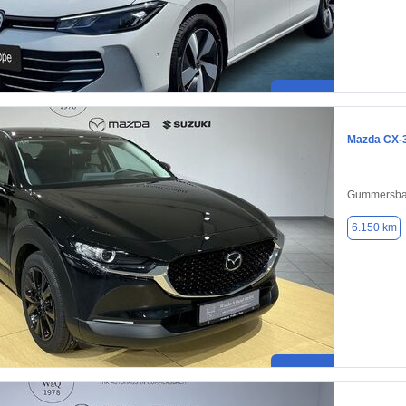
Mazda CX-
Gummersba
6.150 km