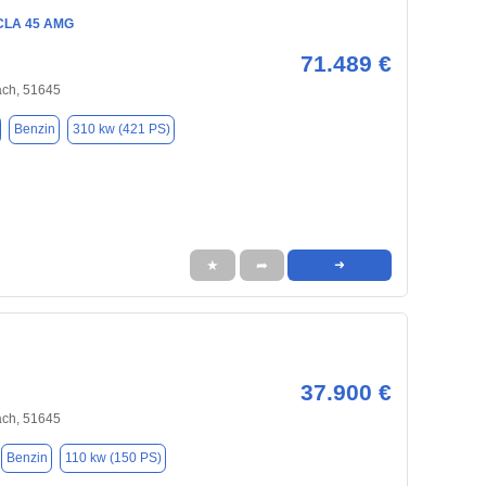
CLA 45 AMG
71.489 €
ch, 51645
Benzin
310 kw (421 PS)
★
➦
➜
37.900 €
ch, 51645
Benzin
110 kw (150 PS)