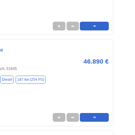
★
➦
➜
60
46.890 €
ch, 51645
Diesel
187 kw (254 PS)
★
➦
➜