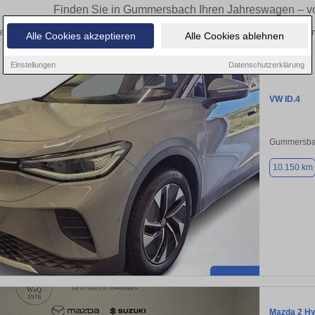
Finden Sie in Gummersbach Ihren Jahreswagen – v
en Sie in Gummersbach Jahreswagen und Jungfahrzeuge. Von Kleinwagen bis hin
Alle Cookies akzeptieren
Alle Cookies ablehnen
und in der Nähe.
Einstellungen
Datenschutzerklärung
VW ID.4
Gummersba
10.150 km
Mazda 2 Hy