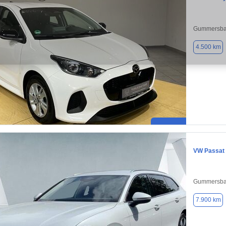
Gummersba
4.500 km
VW Passat
Gummersba
7.900 km