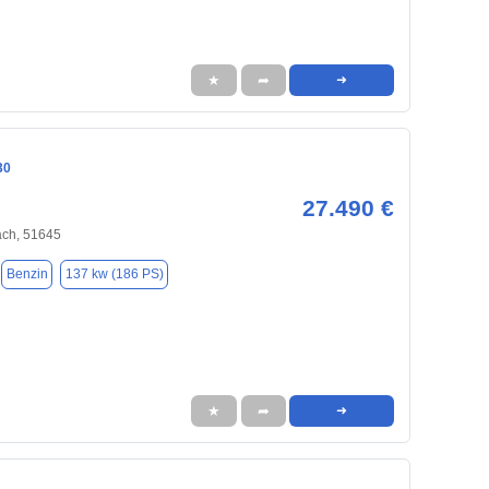
★
➦
➜
30
27.490 €
ch, 51645
Benzin
137 kw (186 PS)
★
➦
➜