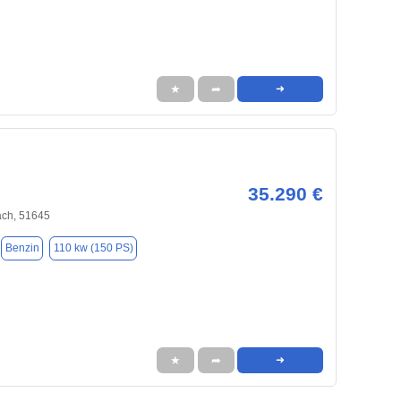
★
➦
➜
35.290 €
ch, 51645
Benzin
110 kw (150 PS)
★
➦
➜