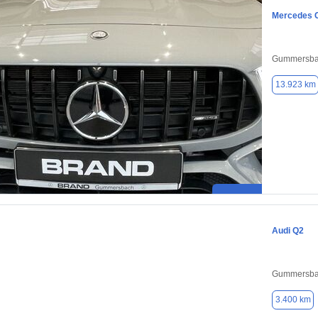
Mercedes 
Gummersba
13.923 km
Audi Q2
Gummersba
3.400 km