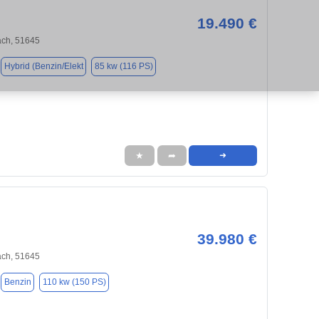
19.490 €
ch, 51645
Hybrid (Benzin/Elekt
85 kw (116 PS)
★
➦
➜
39.980 €
ch, 51645
Benzin
110 kw (150 PS)