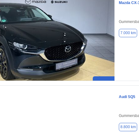
Mazda CX-
Gummersba
7.000 km
Audi SQ5
Gummersba
8.800 km