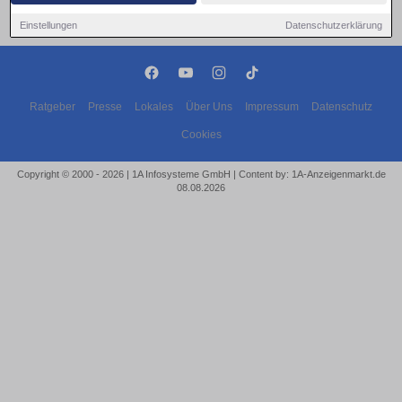
Einstellungen
Datenschutzerklärung
Ratgeber
Presse
Lokales
Über Uns
Impressum
Datenschutz
Cookies
Copyright © 2000 - 2026 | 1A Infosysteme GmbH | Content by: 1A-Anzeigenmarkt.de
08.08.2026