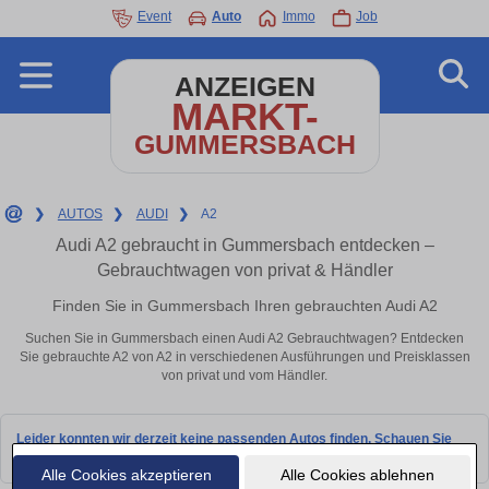
Event
Auto
Immo
Job
ANZEIGEN
MARKT-
GUMMERSBACH
❯
AUTOS
❯
AUDI
❯
A2
Audi A2 gebraucht in Gummersbach entdecken –
Gebrauchtwagen von privat & Händler
Finden Sie in Gummersbach Ihren gebrauchten Audi A2
Suchen Sie in Gummersbach einen Audi A2 Gebrauchtwagen? Entdecken
Sie gebrauchte A2 von A2 in verschiedenen Ausführungen und Preisklassen
von privat und vom Händler.
Leider konnten wir derzeit keine passenden Autos finden. Schauen Sie
bald wieder vorbei!
Alle Cookies akzeptieren
Alle Cookies ablehnen