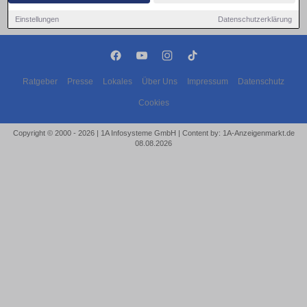
Einstellungen
Datenschutzerklärung
Ratgeber
Presse
Lokales
Über Uns
Impressum
Datenschutz
Cookies
Copyright © 2000 - 2026 | 1A Infosysteme GmbH | Content by: 1A-Anzeigenmarkt.de
08.08.2026