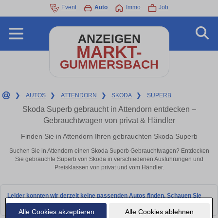
Event
Auto
Immo
Job
ANZEIGEN
MARKT-
GUMMERSBACH
❯
AUTOS
❯
ATTENDORN
❯
SKODA
❯
SUPERB
Skoda Superb gebraucht in Attendorn entdecken –
Gebrauchtwagen von privat & Händler
Finden Sie in Attendorn Ihren gebrauchten Skoda Superb
Suchen Sie in Attendorn einen Skoda Superb Gebrauchtwagen? Entdecken
Sie gebrauchte Superb von Skoda in verschiedenen Ausführungen und
Preisklassen von privat und vom Händler.
Leider konnten wir derzeit keine passenden Autos finden. Schauen Sie
bald wieder vorbei!
Alle Cookies akzeptieren
Alle Cookies ablehnen