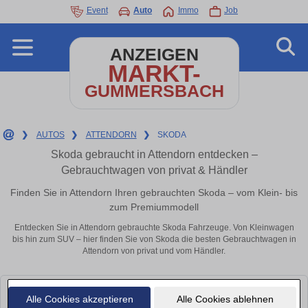
Event
Auto
Immo
Job
ANZEIGEN
MARKT-
GUMMERSBACH
❯
AUTOS
❯
ATTENDORN
❯
SKODA
Skoda gebraucht in Attendorn entdecken –
Gebrauchtwagen von privat & Händler
Finden Sie in Attendorn Ihren gebrauchten Skoda – vom Klein- bis
zum Premiummodell
Entdecken Sie in Attendorn gebrauchte Skoda Fahrzeuge. Von Kleinwagen
bis hin zum SUV – hier finden Sie von Skoda die besten Gebrauchtwagen in
Attendorn von privat und vom Händler.
Leider konnten wir derzeit keine passenden Autos finden. Schauen Sie
Alle Cookies akzeptieren
Alle Cookies ablehnen
bald wieder vorbei!