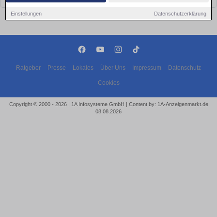
Einstellungen
Datenschutzerklärung
Ratgeber
Presse
Lokales
Über Uns
Impressum
Datenschutz
Cookies
Copyright © 2000 - 2026 | 1A Infosysteme GmbH | Content by: 1A-Anzeigenmarkt.de
08.08.2026