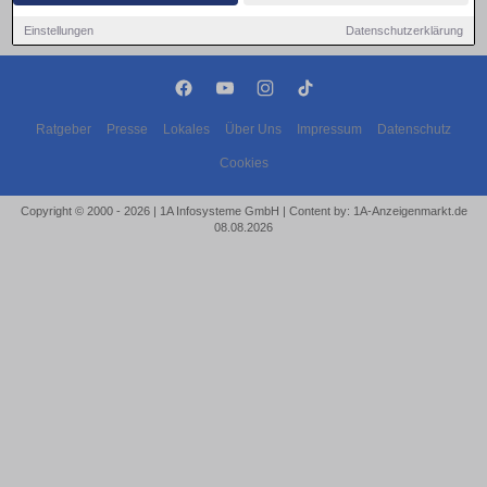
Einstellungen
Datenschutzerklärung
Ratgeber
Presse
Lokales
Über Uns
Impressum
Datenschutz
Cookies
Copyright © 2000 - 2026 | 1A Infosysteme GmbH | Content by: 1A-Anzeigenmarkt.de
08.08.2026