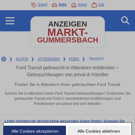
Event
Auto
Immo
Job
ANZEIGEN
MARKT-
GUMMERSBACH
❯
AUTOS
❯
ATTENDORN
❯
FORD
❯
TRANSIT
Ford Transit gebraucht in Attendorn entdecken –
Gebrauchtwagen von privat & Händler
Finden Sie in Attendorn Ihren gebrauchten Ford Transit
Suchen Sie in Attendorn einen Ford Transit Gebrauchtwagen? Entdecken Sie
gebrauchte Transit von Ford in verschiedenen Ausführungen und
Preisklassen von privat und vom Händler.
Leider konnten wir derzeit keine passenden Autos finden. Schauen Sie
bald wieder vorbei!
Alle Cookies akzeptieren
Alle Cookies ablehnen