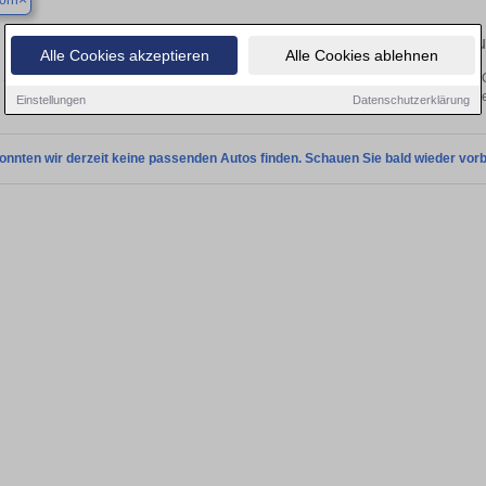
orn
Finden Sie in Attendorn Ihren gebr
Alle Cookies akzeptieren
Alle Cookies ablehnen
Sie in Attendorn einen Ford C-Max Gebrauchtwagen? Entdecken Sie gebrauchte 
von privat und vom Händle
Einstellungen
Datenschutzerklärung
onnten wir derzeit keine passenden Autos finden. Schauen Sie bald wieder vorb