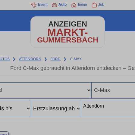
Event
Auto
Immo
Job
ANZEIGEN
MARKT-
GUMMERSBACH
UTOS
❯
ATTENDORN
❯
FORD
❯
C-MAX
Ford C-Max gebraucht in Attendorn entdecken – Ge
×