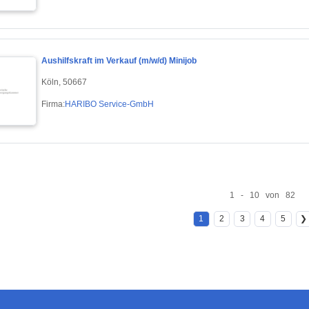
Aushilfskraft im Verkauf (m/w/d) Minijob
Köln, 50667
Firma:
HARIBO Service-GmbH
1 - 10 von 82
1
2
3
4
5
❯