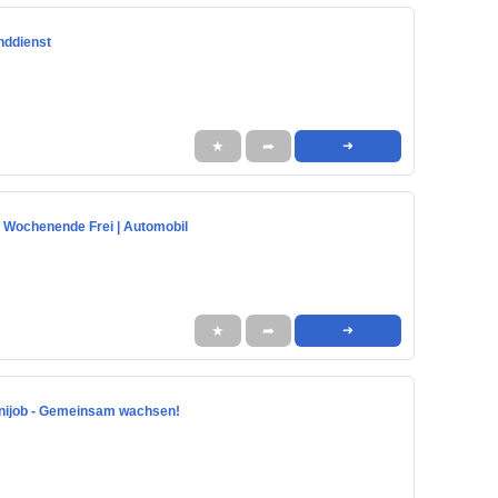
nddienst
★
➦
➜
i | Wochenende Frei | Automobil
★
➦
➜
 Minijob - Gemeinsam wachsen!