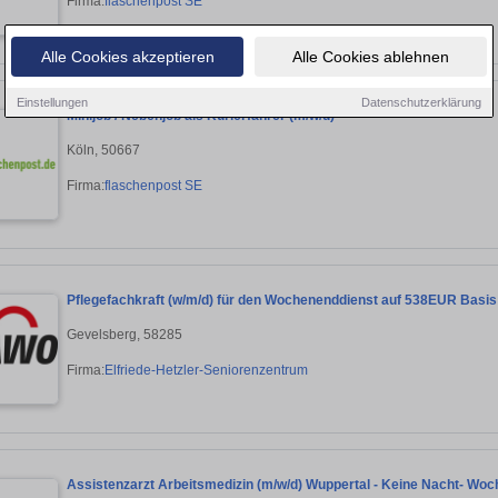
Firma:
flaschenpost SE
Alle Cookies akzeptieren
Alle Cookies ablehnen
Einstellungen
Datenschutzerklärung
Minijob / Nebenjob als Kurierfahrer (m/w/d)
Köln, 50667
Firma:
flaschenpost SE
Pflegefachkraft (w/m/d) für den Wochenenddienst auf 538EUR Basis -
Gevelsberg, 58285
Firma:
Elfriede-Hetzler-Seniorenzentrum
Assistenzarzt Arbeitsmedizin (m/w/d) Wuppertal - Keine Nacht- Woc