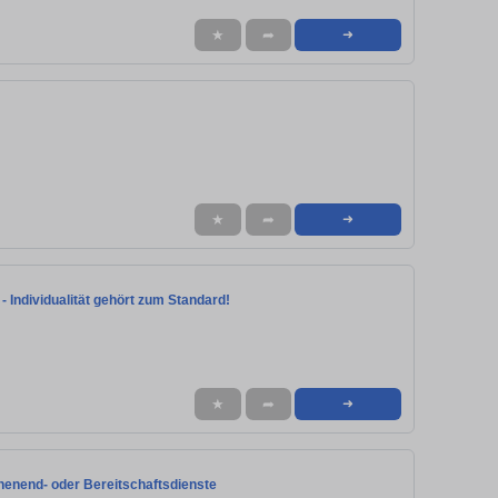
★
➦
➜
★
➦
➜
 Individualität gehört zum Standard!
★
➦
➜
henend- oder Bereitschaftsdienste