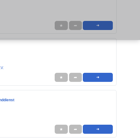
★
➦
➜
.V.
★
➦
➜
nddienst
★
➦
➜