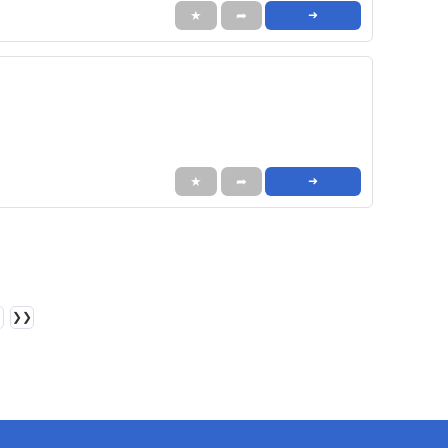
★
➦
➜
★
➦
➜
❯❯