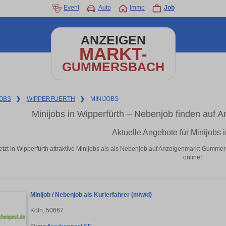
Event
Auto
Immo
Job
ANZEIGEN
MARKT-
GUMMERSBACH
OBS
❯
WIPPERFUERTH
❯
MINIJOBS
Minijobs in Wipperfürth – Nebenjob finden au
Aktuelle Angebote für Minijobs 
etzt in Wipperfürth attraktive Minijobs als als Nebenjob auf Anzeigenmarkt-Gumm
online!
Minijob / Nebenjob als Kurierfahrer (m/w/d)
Köln, 50667