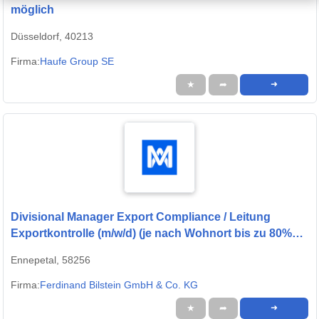
möglich
Düsseldorf, 40213
Firma:
Haufe Group SE
★
➦
➜
Divisional Manager Export Compliance / Leitung
Exportkontrolle (m/w/d) (je nach Wohnort bis zu 80%
remote möglich)
Ennepetal, 58256
Firma:
Ferdinand Bilstein GmbH & Co. KG
★
➦
➜