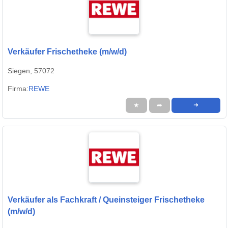
Verkäufer Frischetheke (m/w/d)
Siegen, 57072
Firma:
REWE
★
➦
➜
Verkäufer als Fachkraft / Queinsteiger Frischetheke
(m/w/d)