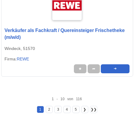
Verkäufer als Fachkraft / Quereinsteiger Frischetheke
(m/w/d)
Windeck, 51570
Firma:
REWE
★
➦
➜
1 - 10 von 116
1
2
3
4
5
❯
❯❯