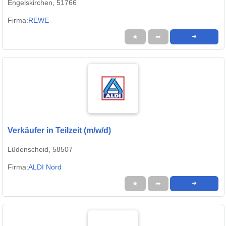
Engelskirchen, 51766
Firma:
REWE
★
➦
➜
Verkäufer in Teilzeit (m/w/d)
Lüdenscheid, 58507
Firma:
ALDI Nord
★
➦
➜