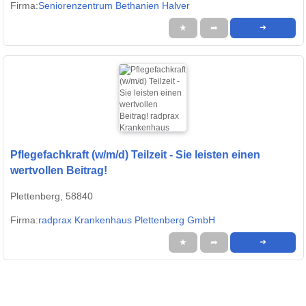
Firma:
Seniorenzentrum Bethanien Halver
★
➦
➜
Pflegefachkraft (w/m/d) Teilzeit - Sie leisten einen
wertvollen Beitrag!
Plettenberg, 58840
Firma:
radprax Krankenhaus Plettenberg GmbH
★
➦
➜