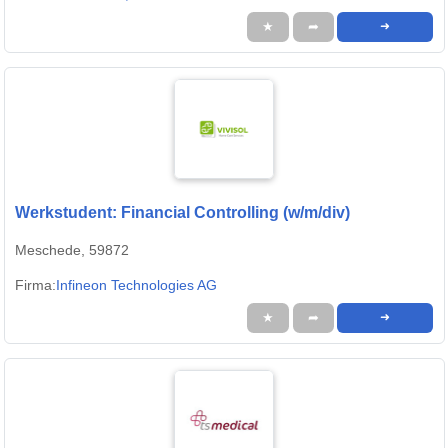
★
➦
➜
Werkstudent: Financial Controlling (w/m/div)
Meschede, 59872
Firma:
Infineon Technologies AG
★
➦
➜