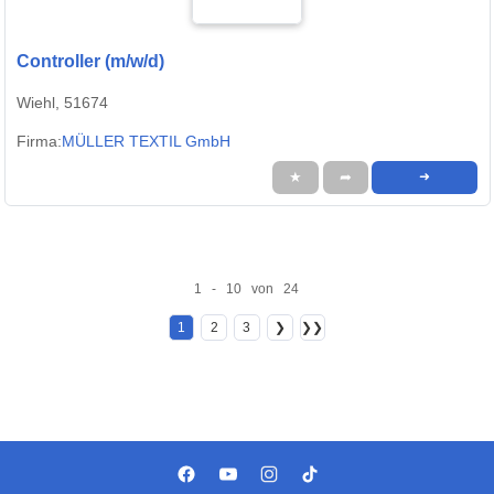
Controller (m/w/d)
Wiehl, 51674
Firma:
MÜLLER TEXTIL GmbH
★
➦
➜
1 - 10 von 24
1
2
3
❯
❯❯