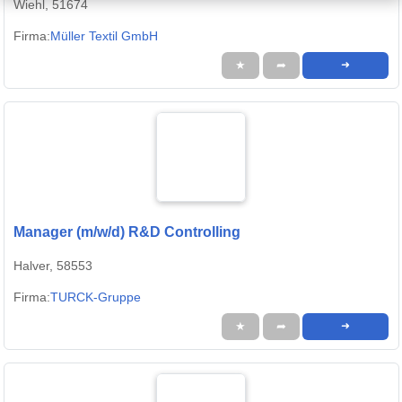
Wiehl, 51674
Firma:
Müller Textil GmbH
★
➦
➜
Manager (m/w/d) R&D Controlling
Halver, 58553
Firma:
TURCK-Gruppe
★
➦
➜