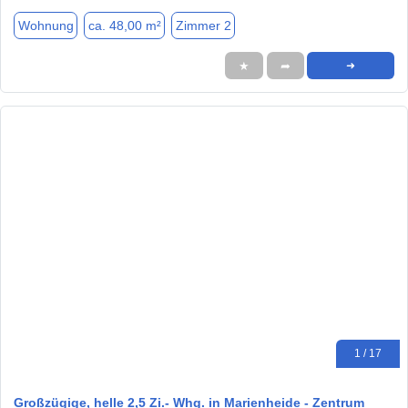
Wohnung
ca. 48,00 m²
Zimmer 2
★
➦
➜
1 / 17
Großzügige, helle 2,5 Zi.- Whg. in Marienheide - Zentrum