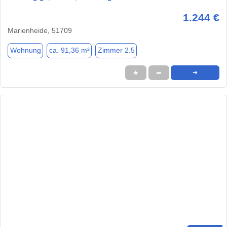
1.244 €
Marienheide, 51709
Wohnung
ca. 91,36 m²
Zimmer 2.5
★
➦
➜