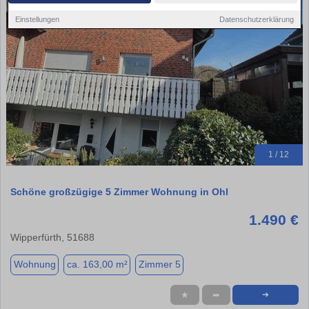
Einstellungen
Datenschutzerklärung
1 / 12
Schöne großzügige 5 Zimmer Wohnung in Ohl
1.490 €
Wipperfürth, 51688
Wohnung
ca. 163,00 m²
Zimmer 5
★
➦
➜