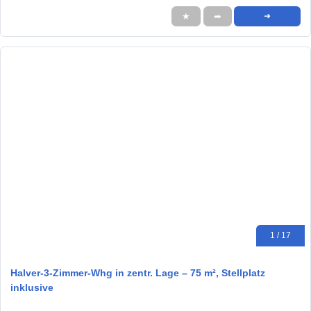
★
➦
➜
1 / 17
Halver-3-Zimmer-Whg in zentr. Lage – 75 m², Stellplatz
inklusive