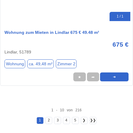
1 / 1
Wohnung zum Mieten in Lindlar 675 € 49.48 m²
675 €
Lindlar, 51789
Wohnung
ca. 49,48 m²
Zimmer 2
★
➦
➜
1 - 10 von 216
1
2
3
4
5
❯
❯❯