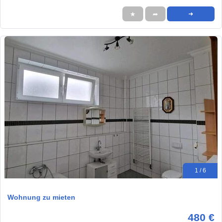
★
➦
➜
1 / 6
Wohnung zu mieten
480 €