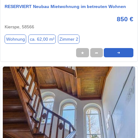
RESERVIERT Neubau Mietwohnung im betreuten Wohnen
850 €
Kierspe, 58566
Wohnung
ca. 62,00 m²
Zimmer 2
★
➦
➜