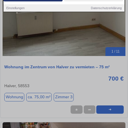
Einstellungen
Datenschutzerklärung
1 / 11
Wohnung im Zentrum von Halver zu vermieten – 75 m²
700 €
Halver, 58553
Wohnung
ca. 75,00 m²
Zimmer 3
★
➦
➜