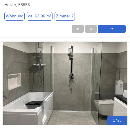
Halver, 58553
Wohnung
ca. 63,00 m²
Zimmer 2
★
➦
➜
1 / 25