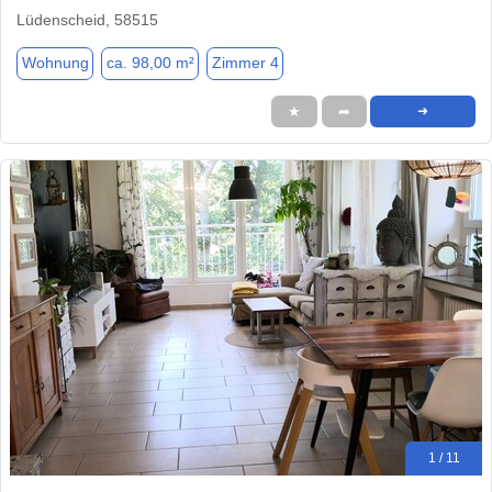
Lüdenscheid, 58515
Wohnung
ca. 98,00 m²
Zimmer 4
★
➦
➜
1 / 11