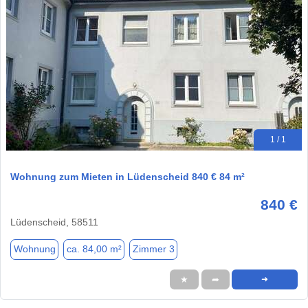
1 / 1
Wohnung zum Mieten in Lüdenscheid 840 € 84 m²
840 €
Lüdenscheid, 58511
Wohnung
ca. 84,00 m²
Zimmer 3
★
➦
➜