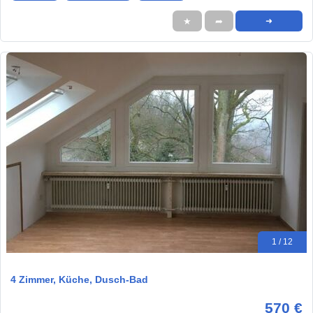
★
➦
➜
1 / 12
4 Zimmer, Küche, Dusch-Bad
570 €