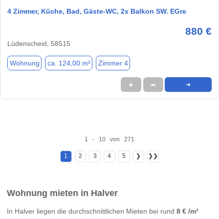
4 Zimmer, Küche, Bad, Gäste-WC, 2x Balkon SW. EGre
880 €
Lüdenscheid, 58515
Wohnung
ca. 124,00 m²
Zimmer 4
★
➦
➜
1 - 10 von 271
1
2
3
4
5
❯
❯❯
Wohnung mieten in Halver
In Halver liegen die durchschnittlichen Mieten bei rund
8 € /m²