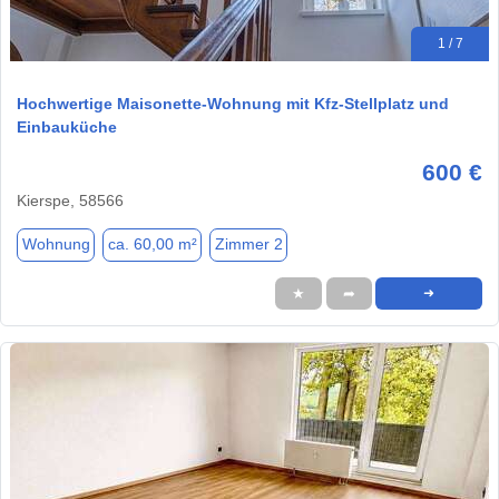
1 / 7
Hochwertige Maisonette-Wohnung mit Kfz-Stellplatz und
Einbauküche
600 €
Kierspe, 58566
Wohnung
ca. 60,00 m²
Zimmer 2
★
➦
➜