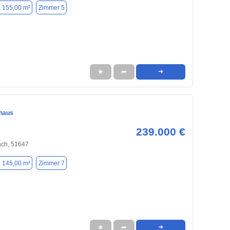
. 155,00 m²
Zimmer 5
★
➦
➜
nhaus
239.000 €
ch, 51647
. 145,00 m²
Zimmer 7
★
➦
➜