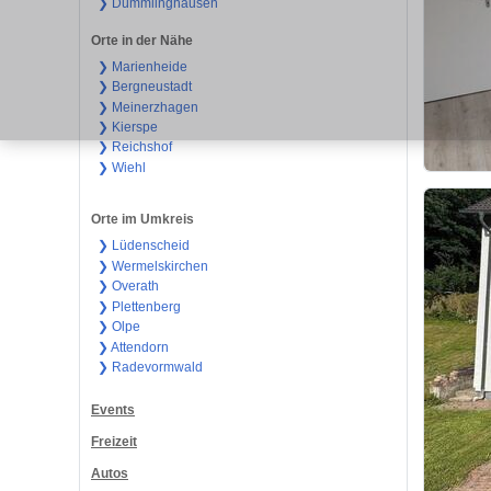
❯ Dümmlinghausen
Orte in der Nähe
❯ Marienheide
❯ Bergneustadt
❯ Meinerzhagen
❯ Kierspe
❯ Reichshof
❯ Wiehl
Orte im Umkreis
❯ Lüdenscheid
❯ Wermelskirchen
❯ Overath
❯ Plettenberg
❯ Olpe
❯ Attendorn
❯ Radevormwald
Events
Freizeit
Autos