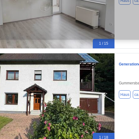
Haus
ca
1 / 15
Generation
Gummersba
Haus
ca
1 / 18