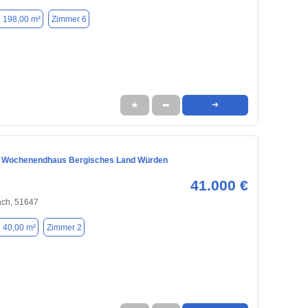
. 198,00 m²
Zimmer 6
★
➦
➜
s Wochenendhaus Bergisches Land Würden
41.000 €
ch, 51647
. 40,00 m²
Zimmer 2