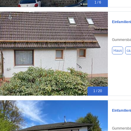
1 / 6
Einfamilie
Gummersba
Haus
ca
1 / 20
Einfamilie
Gummersba