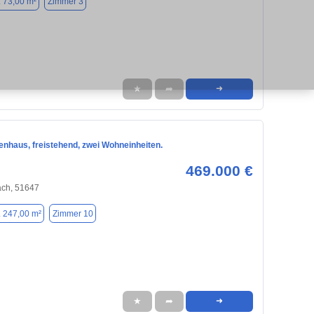
. 73,00 m²
Zimmer 3
★
➦
➜
enhaus, freistehend, zwei Wohneinheiten.
469.000 €
ch, 51647
. 247,00 m²
Zimmer 10
★
➦
➜