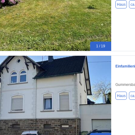
Haus
ca
1 / 19
Einfamilie
Gummersba
Haus
ca