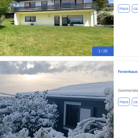
Haus
ca
1 / 20
Ferienhau
Gummersba
Haus
ca