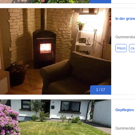
In der grüne
Gummersba
Haus
ca
1 / 17
Gepflegtes
Gummersba