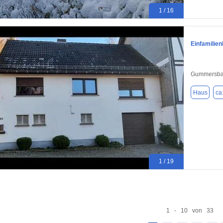
1 / 16
Einfamilien
Gummersba
Haus
ca
1 / 19
1 - 10 von 33