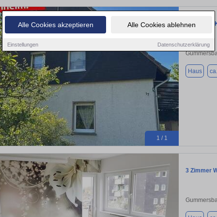
Haus zum K
Alle Cookies akzeptieren
Alle Cookies ablehnen
Einstellungen
Datenschutzerklärung
Gummersba
Haus
ca
1 / 1
3 Zimmer W
Gummersba