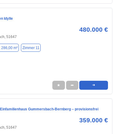
n Idylle
480.000 €
ch, 51647
. 286,00 m²
Zimmer 11
★
➦
➜
 Einfamilienhaus Gummersbach-Bernberg – provisionsfrei
359.000 €
ch, 51647