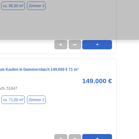
ca. 96,00 m²
Zimmer 3
★
➦
➜
m Kaufen in Gummersbach 149.000 € 71 m²
149.000 €
ch, 51647
ca. 71,00 m²
Zimmer 2
★
➦
➜