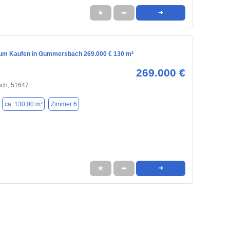
★
➦
➜
m Kaufen in Gummersbach 269.000 € 130 m²
269.000 €
ch, 51647
ca. 130,00 m²
Zimmer 6
★
➦
➜