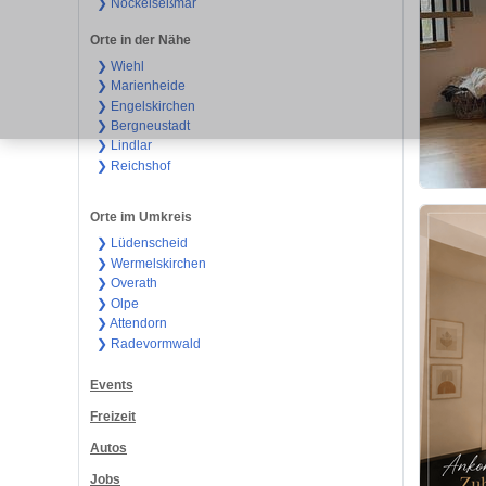
❯ Nöckelseßmar
Orte in der Nähe
❯ Wiehl
❯ Marienheide
❯ Engelskirchen
❯ Bergneustadt
❯ Lindlar
❯ Reichshof
Orte im Umkreis
❯ Lüdenscheid
❯ Wermelskirchen
❯ Overath
❯ Olpe
❯ Attendorn
❯ Radevormwald
Events
Freizeit
Autos
Jobs