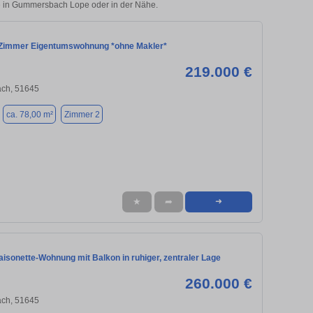
lie in Gummersbach Lope oder in der Nähe.
-Zimmer Eigentumswohnung *ohne Makler*
219.000 €
ch, 51645
ca. 78,00 m²
Zimmer 2
★
➦
➜
isonette-Wohnung mit Balkon in ruhiger, zentraler Lage
260.000 €
ch, 51645