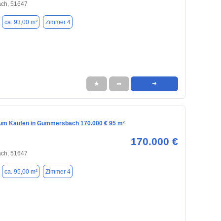
ch, 51647
ca. 93,00 m²
Zimmer 4
★
➦
➜
m Kaufen in Gummersbach 170.000 € 95 m²
170.000 €
ch, 51647
ca. 95,00 m²
Zimmer 4