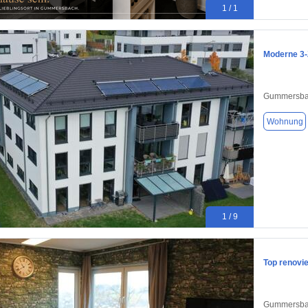
1 / 1
Moderne 3-
Gummersba
Wohnung
1 / 9
Top renovi
Gummersba