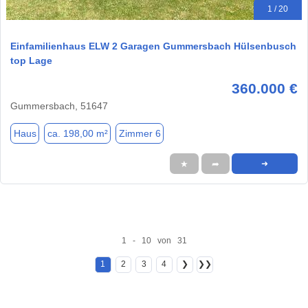
1 / 20
Einfamilienhaus ELW 2 Garagen Gummersbach Hülsenbusch
top Lage
360.000 €
Gummersbach, 51647
Haus
ca. 198,00 m²
Zimmer 6
★
➦
➜
1 - 10 von 31
1
2
3
4
❯
❯❯