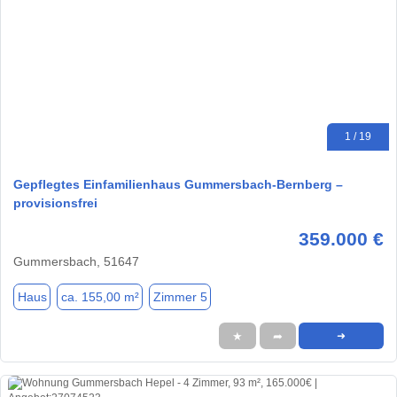
1 / 19
Gepflegtes Einfamilienhaus Gummersbach-Bernberg –
provisionsfrei
359.000 €
Gummersbach, 51647
Haus
ca. 155,00 m²
Zimmer 5
★
➦
➜