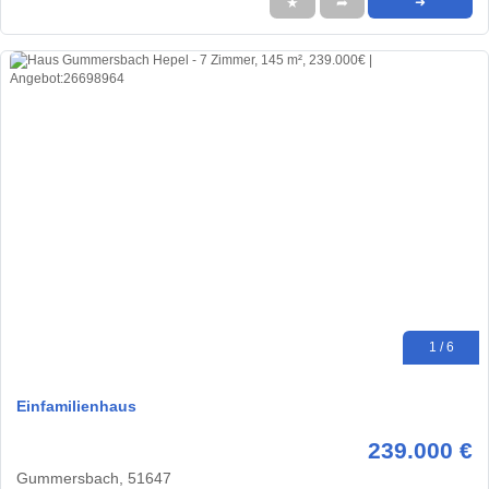
★
➦
➜
1 / 6
Einfamilienhaus
239.000 €
Gummersbach, 51647