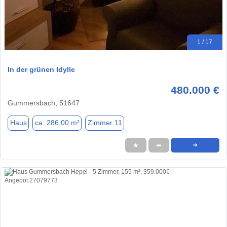
1 / 17
In der grünen Idylle
480.000 €
Gummersbach, 51647
Haus
ca. 286,00 m²
Zimmer 11
★
➦
➜