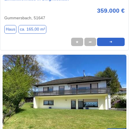
359.000 €
Gummersbach, 51647
Haus
ca. 165,00 m²
★
➦
➜