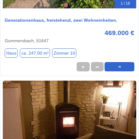
1 / 18
Generationenhaus, freistehend, zwei Wohneinheiten.
469.000 €
Gummersbach, 51647
Haus
ca. 247,00 m²
Zimmer 10
★
➦
➜