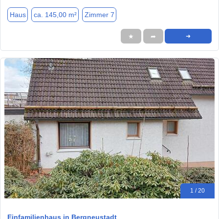
Haus
ca. 145,00 m²
Zimmer 7
★
➦
➜
1 / 20
Einfamilienhaus in Bergneustadt