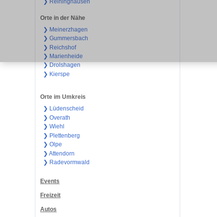
❯ Reininghausen
Orte in der Nähe
❯ Meinerzhagen
❯ Gummersbach
❯ Reichshof
❯ Marienheide
❯ Drolshagen
❯ Kierspe
Orte im Umkreis
❯ Lüdenscheid
❯ Overath
❯ Wiehl
❯ Plettenberg
❯ Olpe
❯ Attendorn
❯ Radevormwald
Events
Freizeit
Autos