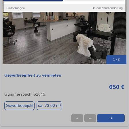
Einstellungen
Datenschutzerklärung
1 / 8
Gewerbeeinheit zu vermieten
650 €
Gummersbach, 51645
Gewerbeobjekt
ca. 73,00 m²
★
➦
➜