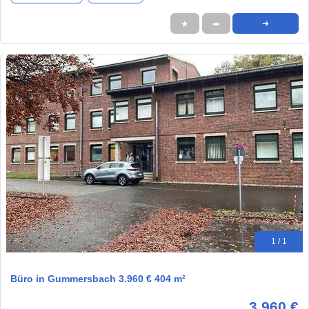
★
➦
➜
1 / 1
Büro in Gummersbach 3.960 € 404 m²
3.960 €