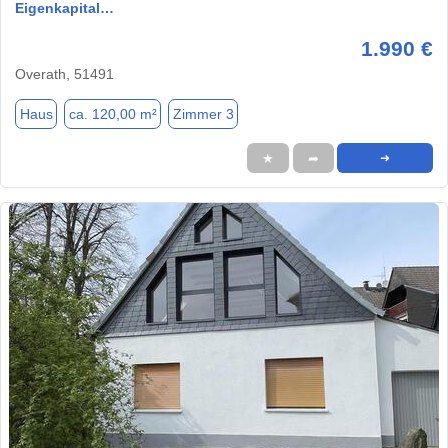
Eigenkapital…
1.990 €
Overath, 51491
Haus
ca. 120,00 m²
Zimmer 3
★
➦
➜