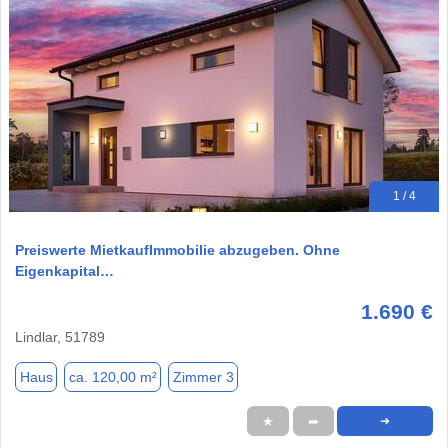
1 / 4
Preiswerte MietkaufImmobilie abzugeben. Ohne
Eigenkapital…
1.690 €
Lindlar, 51789
Haus
ca. 120,00 m²
Zimmer 3
★
➦
➜