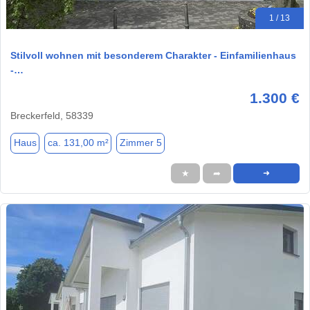
1 / 13
Stilvoll wohnen mit besonderem Charakter - Einfamilienhaus
-…
1.300 €
Breckerfeld, 58339
Haus
ca. 131,00 m²
Zimmer 5
★
➦
➜