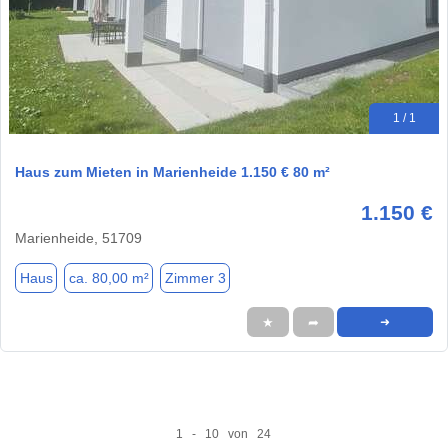
1 / 1
Haus zum Mieten in Marienheide 1.150 € 80 m²
1.150 €
Marienheide, 51709
Haus
ca. 80,00 m²
Zimmer 3
★
➦
➜
1 - 10 von 24