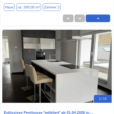
Haus
ca. 200,00 m²
Zimmer 2
★
➦
➜
1 / 15
Exklusives Penthouse *möbliert* ab 01.04.2026 in…