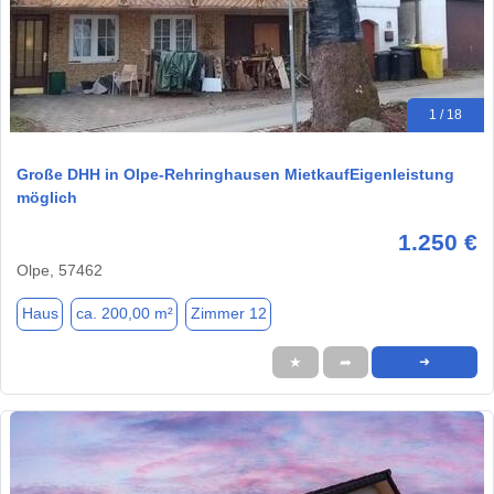
1 / 18
Große DHH in Olpe-Rehringhausen MietkaufEigenleistung
möglich
1.250 €
Olpe, 57462
Haus
ca. 200,00 m²
Zimmer 12
★
➦
➜