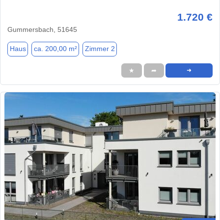
1.720 €
Gummersbach, 51645
Haus
ca. 200,00 m²
Zimmer 2
★
➦
➜