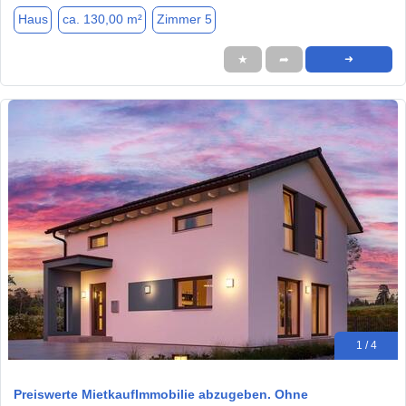
Haus
ca. 130,00 m²
Zimmer 5
★
➦
➜
1 / 4
Preiswerte MietkaufImmobilie abzugeben. Ohne