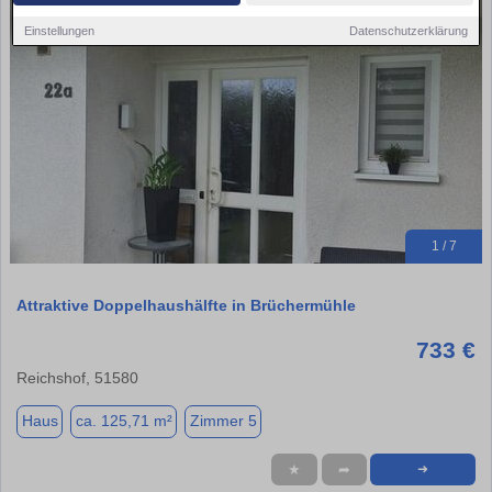
Einstellungen
Datenschutzerklärung
1 / 7
Attraktive Doppelhaushälfte in Brüchermühle
733 €
Reichshof, 51580
Haus
ca. 125,71 m²
Zimmer 5
★
➦
➜