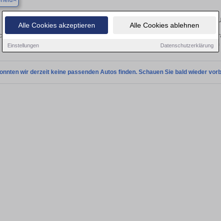
rfeld
Finden Sie in Breckerfeld Ihren gebr
Alle Cookies akzeptieren
Alle Cookies ablehnen
chen Sie in Breckerfeld einen Opel Signum Gebrauchtwagen? Entdecken Sie gebr
Preisklassen von privat und vom
Einstellungen
Datenschutzerklärung
onnten wir derzeit keine passenden Autos finden. Schauen Sie bald wieder vorb