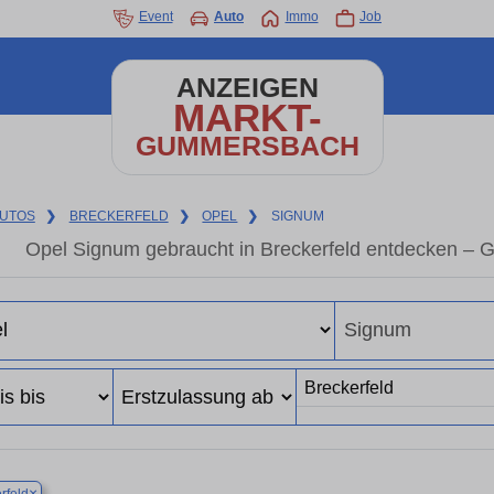
Event
Auto
Immo
Job
ANZEIGEN
MARKT-
GUMMERSBACH
UTOS
❯
BRECKERFELD
❯
OPEL
❯
SIGNUM
Opel Signum gebraucht in Breckerfeld entdecken – 
×