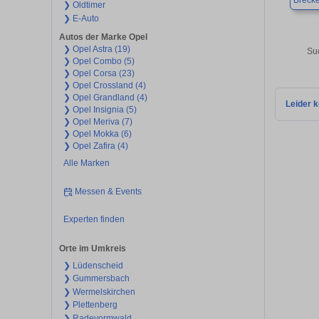
Brecke
❯ Oldtimer
❯ E-Auto
Autos der Marke Opel
❯ Opel Astra (19)
Su
❯ Opel Combo (5)
❯ Opel Corsa (23)
❯ Opel Crossland (4)
❯ Opel Grandland (4)
Leider k
❯ Opel Insignia (5)
❯ Opel Meriva (7)
❯ Opel Mokka (6)
❯ Opel Zafira (4)
Alle Marken
Messen & Events
Experten finden
Orte im Umkreis
❯ Lüdenscheid
❯ Gummersbach
❯ Wermelskirchen
❯ Plettenberg
❯ Radevormwald