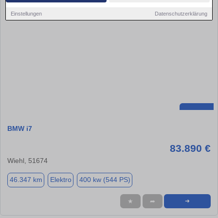
Einstellungen
Datenschutzerklärung
BMW i7
83.890 €
Wiehl, 51674
46.347 km
Elektro
400 kw (544 PS)
★
➦
➜