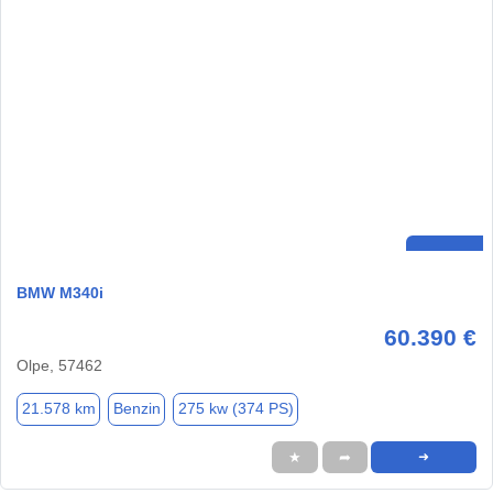
BMW M340i
60.390 €
Olpe, 57462
21.578 km
Benzin
275 kw (374 PS)
★
➦
➜