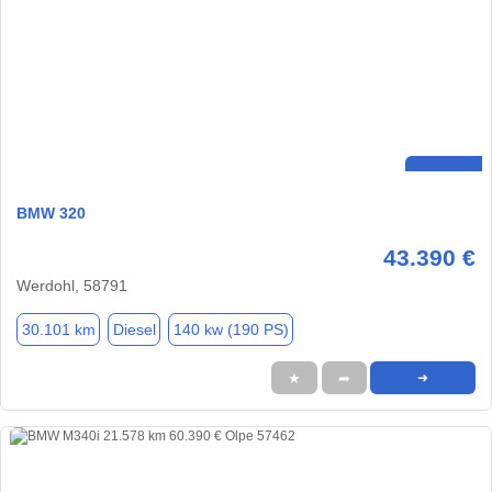
BMW 320
43.390 €
Werdohl, 58791
30.101 km
Diesel
140 kw (190 PS)
★
➦
➜