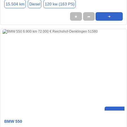
15.504 km
Diesel
120 kw (163 PS)
★
➦
➜
BMW 550