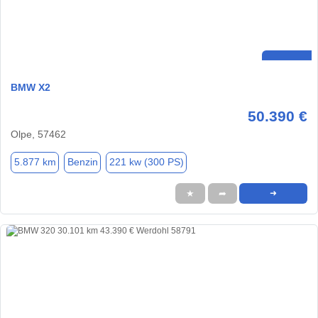
BMW X2
50.390 €
Olpe, 57462
5.877 km
Benzin
221 kw (300 PS)
★
➦
➜