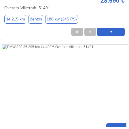
28.590 €
Overath-Vilkerath, 51491
34.215 km
Benzin
180 kw (245 PS)
★
➦
➜