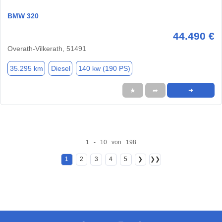
BMW 320
44.490 €
Overath-Vilkerath, 51491
35.295 km
Diesel
140 kw (190 PS)
★
➦
➜
1 - 10 von 198
1
2
3
4
5
❯
❯❯