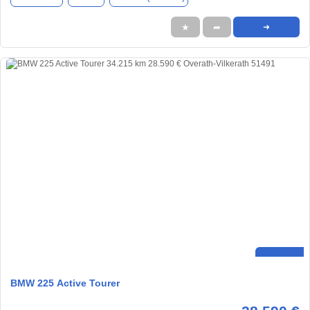
★
➦
➜
BMW 225 Active Tourer