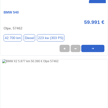
BMW 540
59.991 €
Olpe, 57462
42.700 km
Diesel
223 kw (303 PS)
★
➦
➜