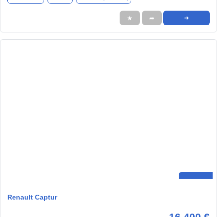
★
➦
➜
Renault Captur
16.400 €