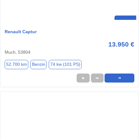
Renault Captur
13.950 €
Much, 53804
52.700 km
Benzin
74 kw (101 PS)
★
➦
➜