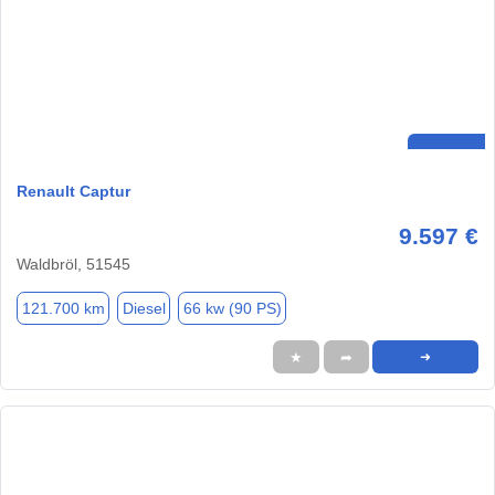
Renault Captur
9.597 €
Waldbröl, 51545
121.700 km
Diesel
66 kw (90 PS)
★
➦
➜