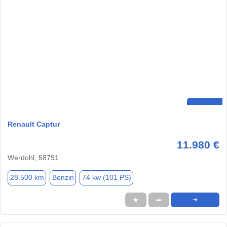
Renault Captur
11.980 €
Werdohl, 58791
28.500 km
Benzin
74 kw (101 PS)
★
➦
➜