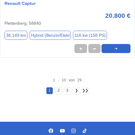
Renault Captur
20.800 €
Plettenberg, 58840
36.149 km
Hybrid (Benzin/Elekt
116 kw (158 PS)
★
➦
➜
1 - 10 von 29
1
2
3
❯
❯❯