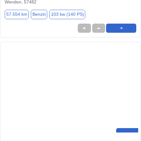
Wenden, 57482
57.554 km
Benzin
103 kw (140 PS)
★
➦
➜