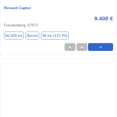
Renault Captur
9.400 €
Freudenberg, 57072
86.000 km
Benzin
96 kw (131 PS)
★
➦
➜