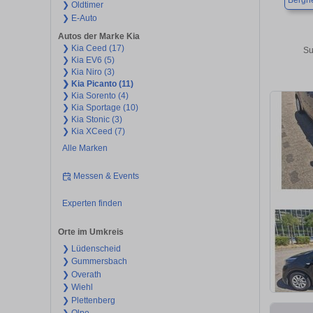
Bergne
❯ Oldtimer
❯ E-Auto
Autos der Marke Kia
❯ Kia Ceed (17)
Su
❯ Kia EV6 (5)
❯ Kia Niro (3)
❯ Kia Picanto (11)
❯ Kia Sorento (4)
❯ Kia Sportage (10)
❯ Kia Stonic (3)
❯ Kia XCeed (7)
Alle Marken
Messen & Events
Experten finden
Orte im Umkreis
❯ Lüdenscheid
❯ Gummersbach
❯ Overath
❯ Wiehl
❯ Plettenberg