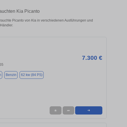
auchten Kia Picanto
rauchte Picanto von Kia in verschiedenen Ausführungen und
 Händler.
7.300 €
065
m
Benzin
62 kw (84 PS)
★
➦
➜