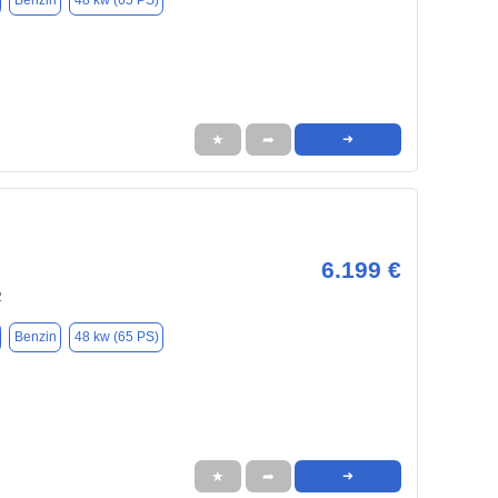
Benzin
48 kw (65 PS)
★
➦
➜
6.199 €
2
Benzin
48 kw (65 PS)
★
➦
➜