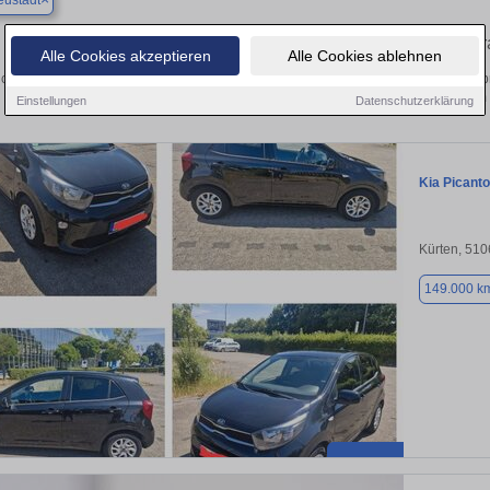
ustadt
Finden Sie in Bergneustadt Ihren gebr
Alle Cookies akzeptieren
Alle Cookies ablehnen
chen Sie in Bergneustadt einen Kia Picanto Gebrauchtwagen? Entdecken Sie geb
Preisklassen von privat und vom
Einstellungen
Datenschutzerklärung
Kia Picanto
Kürten, 51
149.000 k