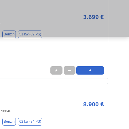
3.699 €
2
Benzin
51 kw (69 PS)
★
➦
➜
8.900 €
, 58840
Benzin
62 kw (84 PS)