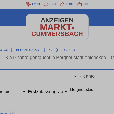
Event
Auto
Immo
Job
ANZEIGEN
MARKT-
GUMMERSBACH
UTOS
❯
BERGNEUSTADT
❯
KIA
❯
PICANTO
Kia Picanto gebraucht in Bergneustadt entdecken – 
×