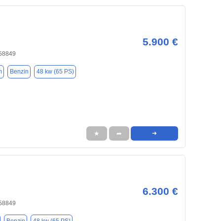
5.900 €
 58849
m
Benzin
48 kw (65 PS)
★
➦
➜
6.300 €
 58849