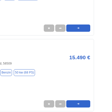
★
➦
➜
15.490 €
d, 58509
Benzin
50 kw (68 PS)
★
➦
➜