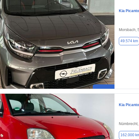
Kia Picanto
Morsbach, 
49.574 km
Kia Picanto
Nümbrecht,
162.000 k