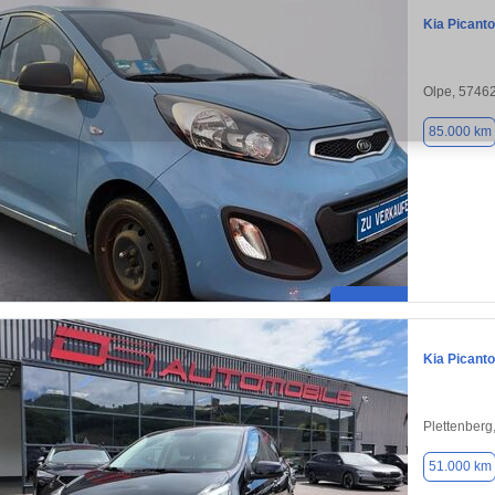
Kia Picanto
Olpe, 5746
85.000 km
Kia Picanto
Plettenberg
51.000 km