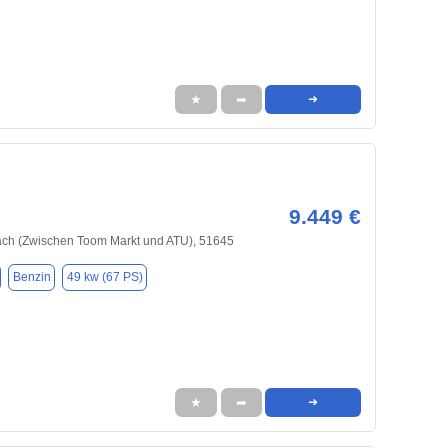
★
➦
➜
9.449 €
h (Zwischen Toom Markt und ATU), 51645
Benzin
49 kw (67 PS)
★
➦
➜