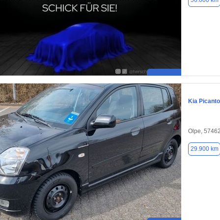
56.000 km
Kia Picanto
Olpe, 5746
29.900 km