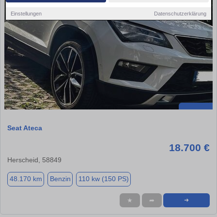
Einstellungen
Datenschutzerklärung
Seat Ateca
18.700 €
Herscheid, 58849
48.170 km
Benzin
110 kw (150 PS)
★
➦
➜