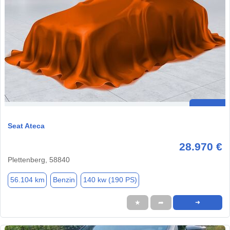
Seat Ateca
28.970 €
Plettenberg, 58840
56.104 km
Benzin
140 kw (190 PS)
★
➦
➜