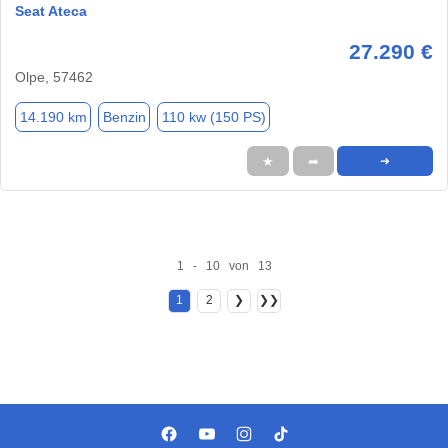
Seat Ateca
27.290 €
Olpe, 57462
14.190 km
Benzin
110 kw (150 PS)
★
➦
➜
1 - 10 von 13
1
2
❯
❯❯