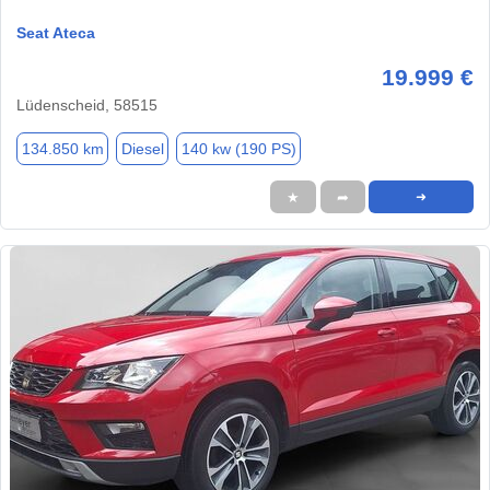
Seat Ateca
19.999 €
Lüdenscheid, 58515
134.850 km
Diesel
140 kw (190 PS)
★
➦
➜