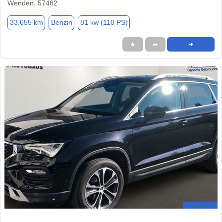
Wenden, 57482
33.655 km
Benzin
81 kw (110 PS)
★
➦
➜