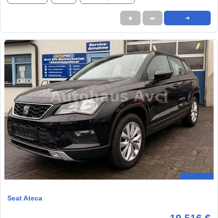
★
➦
➜
Seat Ateca
19.516 €