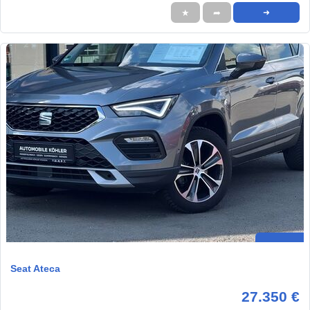
★
➦
➜
Seat Ateca
27.350 €