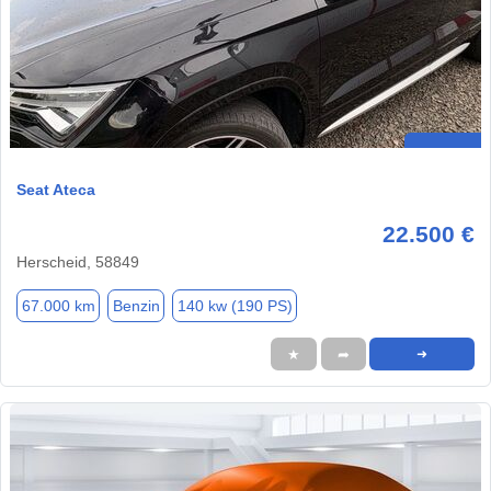
Seat Ateca
22.500 €
Herscheid, 58849
67.000 km
Benzin
140 kw (190 PS)
★
➦
➜