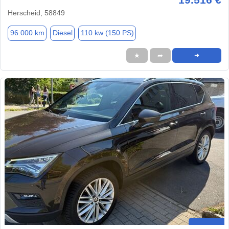
Herscheid, 58849
96.000 km
Diesel
110 kw (150 PS)
★
➦
➜