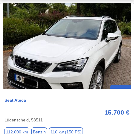
Seat Ateca
15.700 €
Lüdenscheid, 58511
112.000 km
Benzin
110 kw (150 PS)