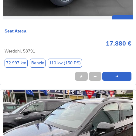
Seat Ateca
17.880 €
Werdohl, 58791
72.997 km
Benzin
110 kw (150 PS)
★
➦
➜