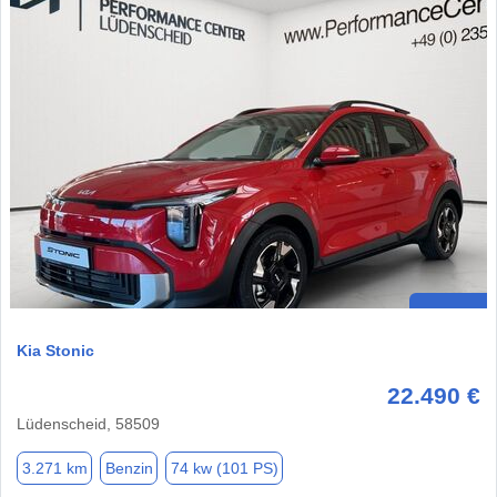
Kia Stonic
22.490 €
Lüdenscheid, 58509
3.271 km
Benzin
74 kw (101 PS)