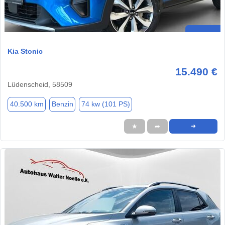
Kia Stonic
15.490 €
Lüdenscheid, 58509
40.500 km
Benzin
74 kw (101 PS)
★
➦
➜