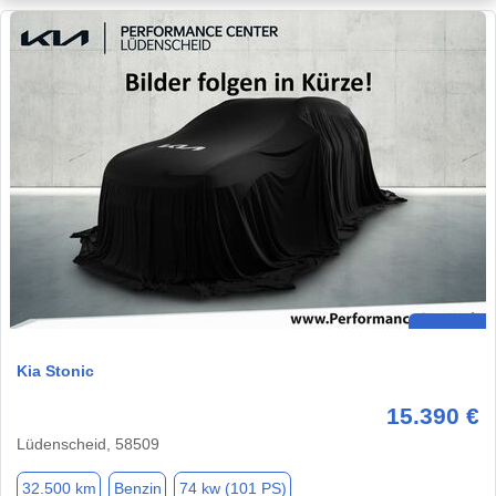
Kia Stonic
15.390 €
Lüdenscheid, 58509
32.500 km
Benzin
74 kw (101 PS)