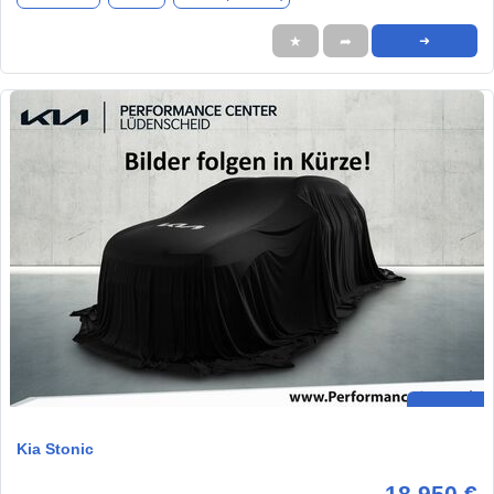
★
➦
➜
Kia Stonic
18.950 €