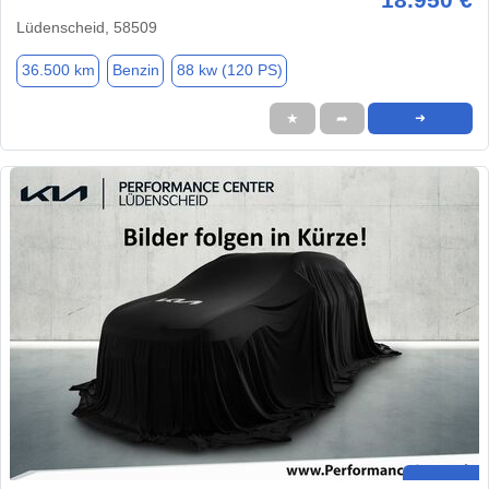
Lüdenscheid, 58509
36.500 km
Benzin
88 kw (120 PS)
★
➦
➜