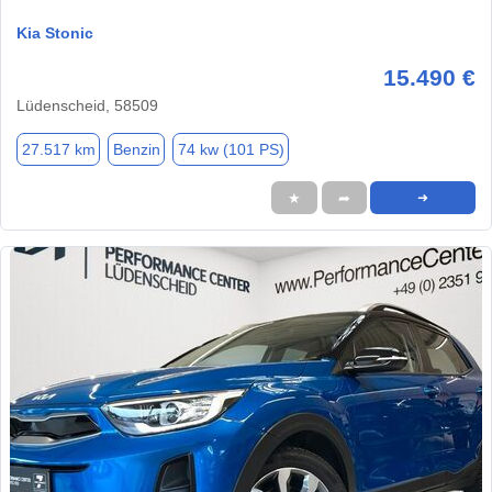
Kia Stonic
15.490 €
Lüdenscheid, 58509
27.517 km
Benzin
74 kw (101 PS)
★
➦
➜