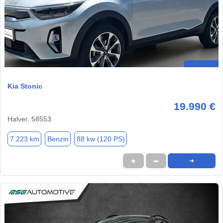
Kia Stonic
19.990 €
Halver, 58553
7.223 km
Benzin
88 kw (120 PS)
★
➦
➜