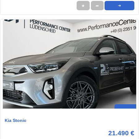
★
➦
➜
Kia Stonic
21.490 €