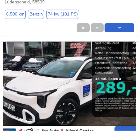
Lüdenscheid, 58509
6.500 km
Benzin
74 kw (101 PS)
★
➦
➜