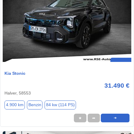
Kia Stonic
31.490 €
Halver, 58553
4.900 km
Benzin
84 kw (114 PS)
★
➦
➜