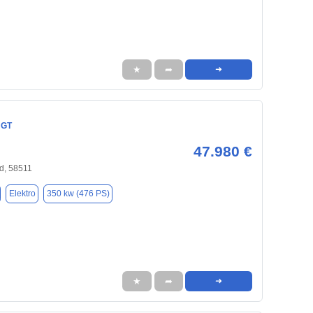
★
➦
➜
 GT
47.980 €
d, 58511
Elektro
350 kw (476 PS)
★
➦
➜