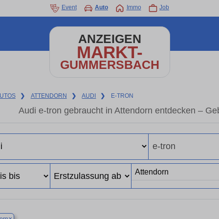
Event
Auto
Immo
Job
ANZEIGEN
MARKT-
GUMMERSBACH
UTOS
❯
ATTENDORN
❯
AUDI
❯
E-TRON
Audi e-tron gebraucht in Attendorn entdecken – G
×