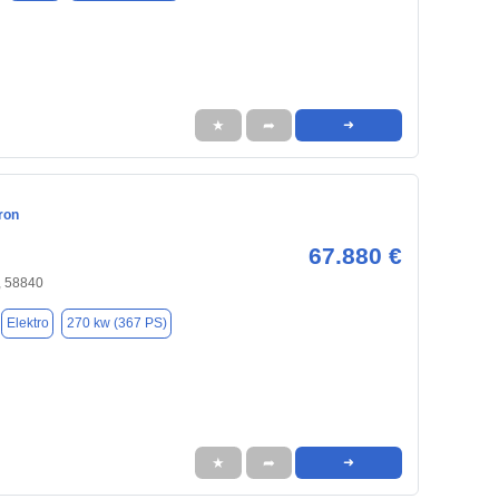
★
➦
➜
ron
67.880 €
, 58840
Elektro
270 kw (367 PS)
★
➦
➜