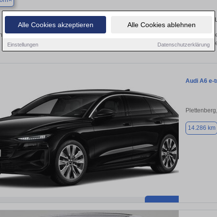
orn
Finden Sie in Attendorn Ihren gebra
Alle Cookies akzeptieren
Alle Cookies ablehnen
 Sie in Attendorn einen Audi e-tron Gebrauchtwagen? Entdecken Sie gebrauchte e
von privat und vom Händle
Einstellungen
Datenschutzerklärung
Audi A6 e-t
Plettenberg
14.286 km