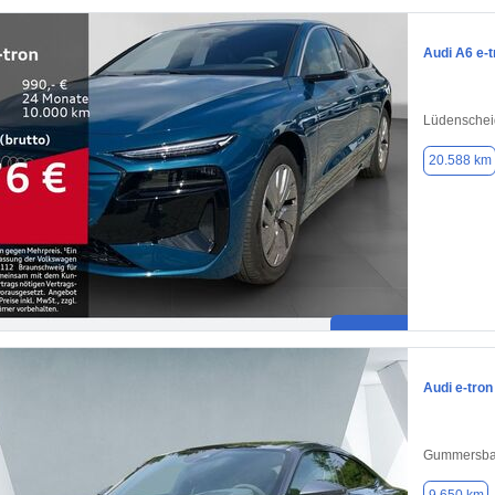
Audi A6 e-t
Lüdenschei
20.588 km
Audi e-tron
Gummersba