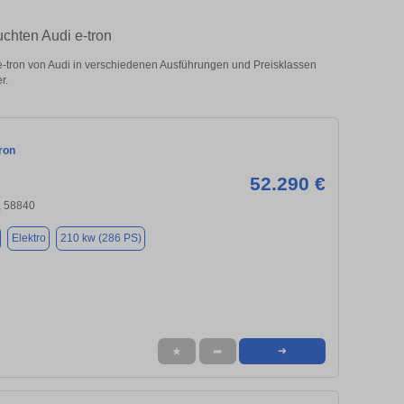
uchten Audi e-tron
-tron von Audi in verschiedenen Ausführungen und Preisklassen
r.
ron
52.290 €
, 58840
Elektro
210 kw (286 PS)
★
➦
➜