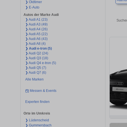
Attend
❯ Oldtimer
❯ E-Auto
Autos der Marke Audi
❯ Audi A1 (23)
Suchen
❯ Audi A3 (49)
❯ Audi A4 (26)
❯ Audi A5 (22)
❯ Audi A6 (43)
❯ Audi A8 (4)
❯ Audi e-tron (5)
❯ Audi Q2 (24)
❯ Audi Q3 (18)
❯ Audi Q4 e-tron (5)
❯ Audi Q5 (7)
❯ Audi Q7 (6)
Alle Marken
Messen & Events
Experten finden
Orte im Umkreis
❯ Lüdenscheid
❯ Gummersbach