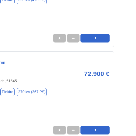
Elektro
350 kw (476 PS)
★
➦
➜
ron
72.900 €
ch, 51645
Elektro
270 kw (367 PS)
★
➦
➜