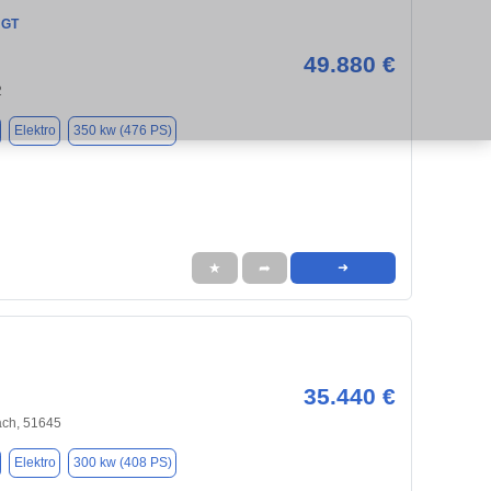
 GT
49.880 €
2
Elektro
350 kw (476 PS)
★
➦
➜
35.440 €
ch, 51645
Elektro
300 kw (408 PS)