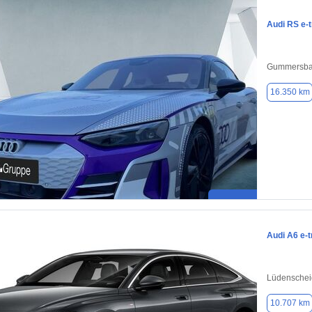
Audi RS e-
Gummersba
16.350 km
Audi A6 e-t
Lüdenschei
10.707 km