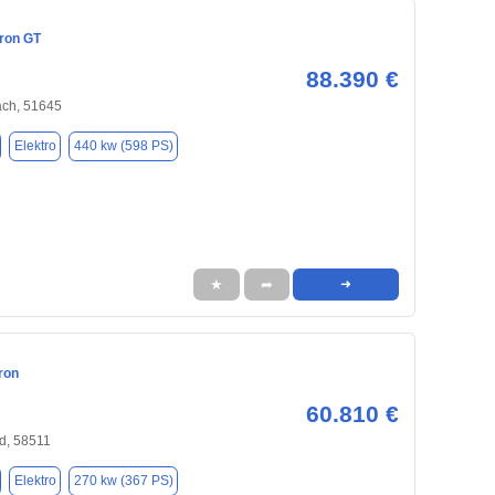
tron GT
88.390 €
ch, 51645
Elektro
440 kw (598 PS)
★
➦
➜
ron
60.810 €
d, 58511
Elektro
270 kw (367 PS)