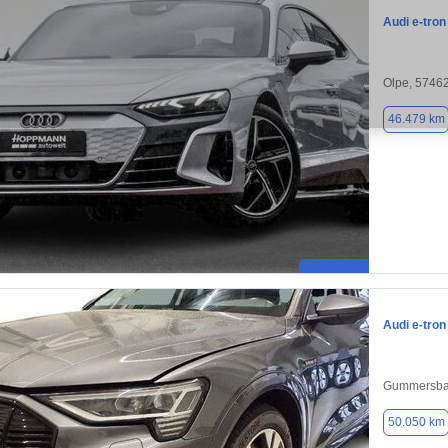
Audi e-tron
Olpe, 5746
46.479 km
Audi e-tron
Gummersba
50.050 km