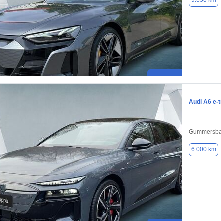
9.650 km
Audi A6 e-t
Gummersba
6.000 km