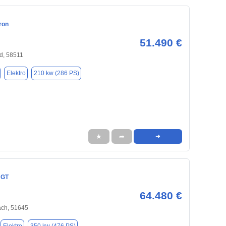
ron
51.490 €
d, 58511
Elektro
210 kw (286 PS)
★
➦
➜
 GT
64.480 €
ch, 51645